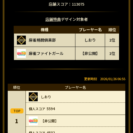
店舗スコア：113075
店舗特典
デザイン対象者
機種
プレーヤー名
順位
麻雀格闘俱楽部
しおり
1位
麻雀ファイトガール
【非公開】
1位
2026/01/26 06:55
順位
プレーヤー名
しおり
5594
1
【非公開】
4832