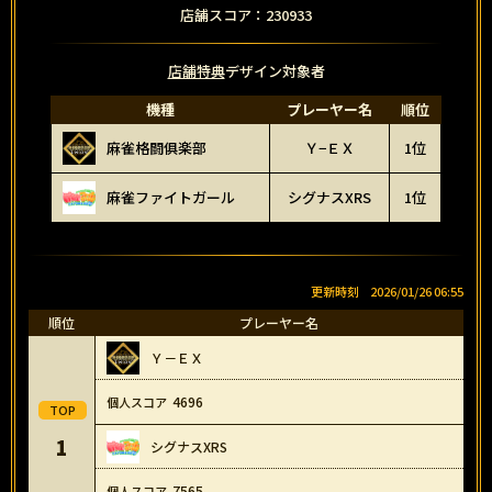
店舗スコア：230933
店舗特典
デザイン対象者
機種
プレーヤー名
順位
麻雀格闘俱楽部
Ｙ−ＥＸ
1位
麻雀ファイトガール
シグナスXRS
1位
2026/01/26 06:55
順位
プレーヤー名
Ｙ－ＥＸ
4696
1
シグナスXRS
7565