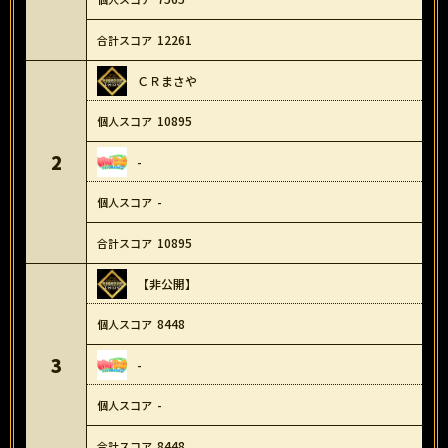
12261
ＣＲまさや
10895
2
-
-
10895
【非公開】
8448
3
-
-
8448