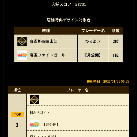
店舗スコア：58731
店舗特典
デザイン対象者
機種
プレーヤー名
順位
麻雀格闘俱楽部
ひろあき
2位
麻雀ファイトガール
【非公開】
1位
2026/01/26 06:55
順位
プレーヤー名
-
-
1
【非公開】
8196