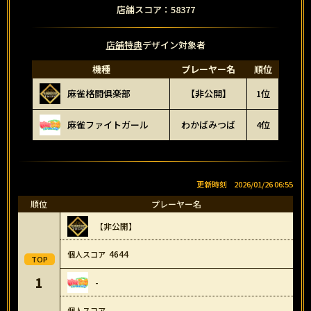
店舗スコア：58377
店舗特典
デザイン対象者
機種
プレーヤー名
順位
麻雀格闘俱楽部
【非公開】
1位
麻雀ファイトガール
わかばみつば
4位
2026/01/26 06:55
順位
プレーヤー名
【非公開】
4644
1
-
-