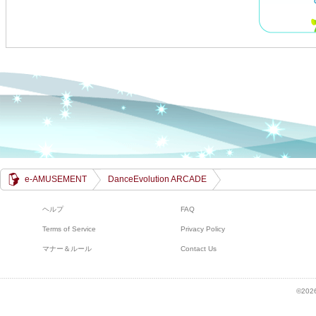
e-AMUSEMENT
DanceEvolution ARCADE
ヘルプ
FAQ
Terms of Service
Privacy Policy
マナー＆ルール
Contact Us
©2026