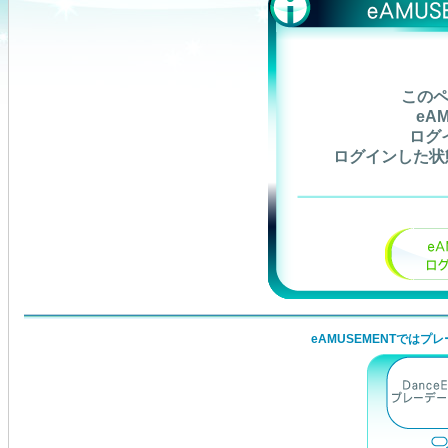
この
eA
ログ
ログインした状
eAMUSEMENTではプ