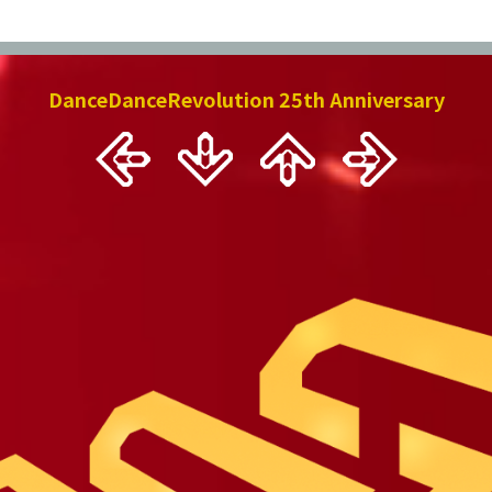
DanceDanceRevolution 25th Anniversary