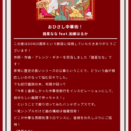
おひさし中華街！
諸星なな feat.加藤はるか
この度はDDR25周年という節目に採用していただきありがとうご
ざいます！
作詞・作曲・アレンジ・ギターを担当しました「諸星なな」で
す！
非常に歴史の長いシリーズの公募ということで、どういう曲が相
応しいのかなって悩む日々でした。
でも試行錯誤の末、何周か回って
「今年１番楽しかった中華街旅行をインスピレーションにして、
自分らしい曲調で作っちゃえ！」
…ということで振り切ってみたバンドポップスです。
一見シンプルだけど曲の構成は複雑怪奇！
どこか中華な雰囲気漂うロマンスに、皆様をお久しぶりにご招
待！