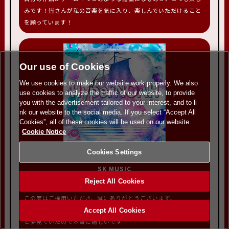
みです！皆さんが私の音楽を気に入り、楽しんでいただけること
を願っています！
Our use of Cookies
We use cookies to make our website work properly. We also
use cookies to analyze the traffic of our website, to provide
you with the advertisement tailored to your interest, and to li
nk our website to the social media. If you select “Accept All
Cookies”, all of these cookies will be used on our website.
Cookie Notice
Cookies Settings
HyperNOAH
SK MUSIC
Reject All Cookies
はじめまして、SK MUSICと申します。
この度はご採用いただき、誠にありがとうございます。
BEMANIシリーズが大好きで、自身の曲が収録されることをずっ
Accept All Cookies
と夢見ていたので本当に嬉しいです！