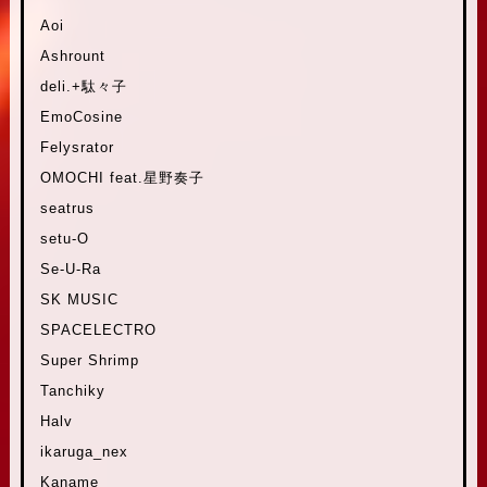
Aoi
Ashrount
deli.+駄々子
EmoCosine
Felysrator
OMOCHI feat.星野奏子
seatrus
setu-O
Se-U-Ra
SK MUSIC
SPACELECTRO
Super Shrimp
Tanchiky
Halv
ikaruga_nex
Kaname