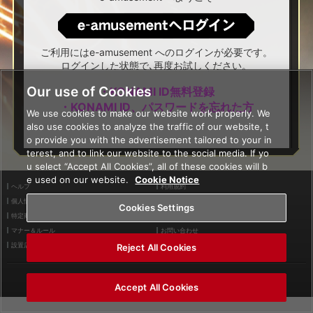
ログインはこちら
ご利用にはe-amusement へのログインが必要です。
ログインした状態で､再度お試しください。
Our use of Cookies
・KONAMI ID無料登録
・KONAMI ID、パスワードを忘れた方
We use cookies to make our website work properly. We
also use cookies to analyze the traffic of our website, t
o provide you with the advertisement tailored to your in
terest, and to link our website to the social media. If yo
u select “Accept All Cookies”, all of these cookies will b
e used on our website.
Cookie Notice
ヘルプ
利用規約
個人情報等保護方針
外部送信について
Cookies Settings
特定商取引法に基づく表示
サイトポリシー
マナー＆ルール
お問い合わせ
設置店舗検索
Cookies Settings
Reject All Cookies
©2026 Konami Arcade Games
Accept All Cookies