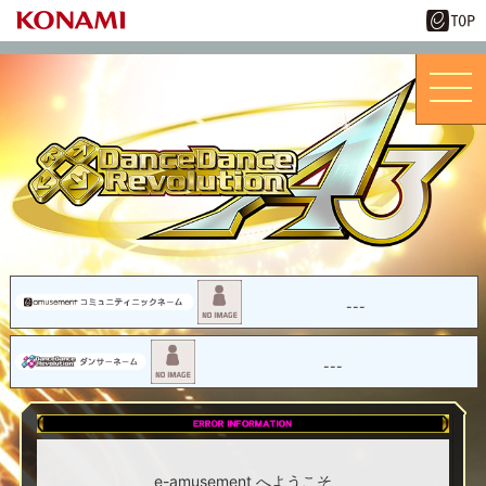
---
---
e-amusement へようこそ