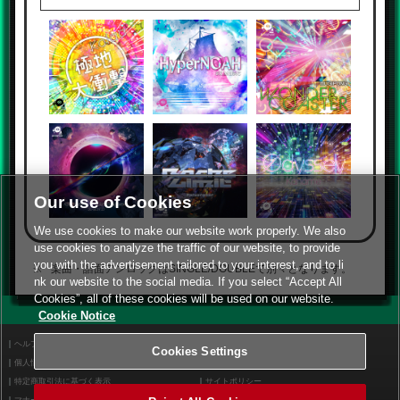
Our use of Cookies
We use cookies to make our website work properly. We also
use cookies to analyze the traffic of our website, to provide
you with the advertisement tailored to your interest, and to li
楽曲・譜面アンロックはSINGLE/DOUBLEで別々となります。
nk our website to the social media. If you select “Accept All
Cookies”, all of these cookies will be used on our website.
Cookie Notice
ヘルプ
利用規約
Cookies Settings
個人情報等保護方針
外部送信について
特定商取引法に基づく表示
サイトポリシー
マナー＆ルール
お問い合わせ