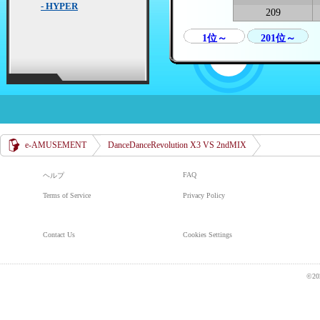
- HYPER
209
1位～
201位～
e-AMUSEMENT
DanceDanceRevolution X3 VS 2ndMIX
FAQ
ヘルプ
Terms of Service
Privacy Policy
Contact Us
Cookies Settings
©20