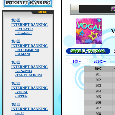
INTERNET RANKING
第2
第5回
INTERNET RANKING
- EVOLVED
- Revolution
第4回
INTERNET RANKING
- RECOMMEND
- BEMANI
SINGLE/NORMAL
SI
1位～
201位～
第3回
INTERNET RANKING
順位
- vs 2ndMIX
201
- TAG PLATINUM
202
第2回
203
INTERNET RANKING
204
- VOCAL
- UPPER
205
206
第1回
207
INTERNET RANKING
- vs X3
208