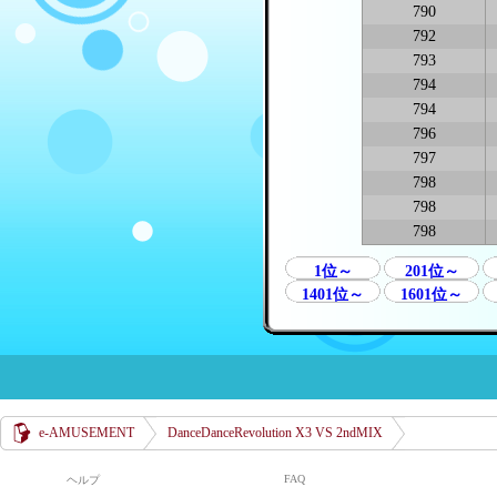
790
792
793
794
794
796
797
798
798
798
1位～
201位～
1401位～
1601位～
e-AMUSEMENT
DanceDanceRevolution X3 VS 2ndMIX
FAQ
ヘルプ