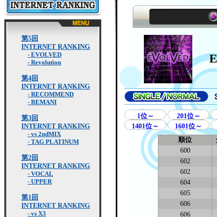
INTERNET RANKING
第5
第5回
INTERNET RANKING
- EVOLVED
- Revolution
第4回
INTERNET RANKING
- RECOMMEND
- BEMANI
SINGLE/NORMAL
SI
1位～
201位～
第3回
INTERNET RANKING
1401位～
1601位～
- vs 2ndMIX
順位
- TAG PLATINUM
600
第2回
602
INTERNET RANKING
602
- VOCAL
- UPPER
604
605
第1回
606
INTERNET RANKING
- vs X3
606