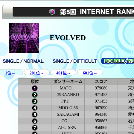
第5回InternetRanking
EVOLVED
SINGLE/NORMAL
SINGLE/DIFFICULT
SINGLE/NOR
1位～
201位～
401位～
601位～
順位
ダンサーネーム
スコア
MATO..
979680
東
39RAANKO
971453
埼
PP1!
971453
岩
MOO-G.56
967090
埼
SAKAGAMI
964348
愛
CG
958863
石
AFG-SRW
956868
千