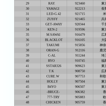
29
RAY.
923460
東
30
YAMAGI
922213
長
31
LED-G.42
921715
32
ZUSSY
921465
兵
33
GET-AWAY
920344
千
34
KEN-2
919596
東
35
M.SAWAI
916479
広
36
BLACKLOT
916105
大
37
TAKUMI
915856
神
38
ORAN-G
912116
鹿
39
C-AL
911244
埼
40
RYO
910745
福
41
SSTAR326
909623
東
42
T.K
908750
広
43
CURE.W
907753
和
44
HOLLY
907504
東
45
B4YO
906507
東
46
-BRUCE-
906382
47
777-TRY
905883
48
CHICKEN
905759