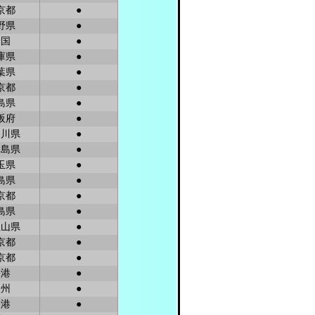
京都
●
野県
●
米国
●
庫県
●
葉県
●
京都
●
島県
●
阪府
●
奈川県
●
児島県
●
玉県
●
島県
●
京都
●
島県
●
歌山県
●
京都
●
京都
●
香港
●
欧州
●
香港
●