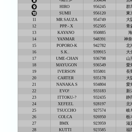
-MITS-
956494
宮
HIRO
956245
群
SUMII
956120
東
11
MR.SAUZA
954749
大
12
PPP.-.X
952505
青
13
KAYANO
950885
14
YANMAR
948391
神
15
POPORO-K
942782
北
16
S.K..
939915
大
17
UME-CHAN
936798
山
18
MAYUGON
936549
愛
19
IVERSON
935801
長
20
CARTER
935178
大
21
NANAKA.S
934804
愛
22
EVO!
933183
新
23
ITTOKU-?
932435
静
24
XEFEEL
928197
北
25
TSUCCHO
927574
岐
26
COLCA
926950
栃
27
BMX
923959
滋
28
KUTTI
923585
福