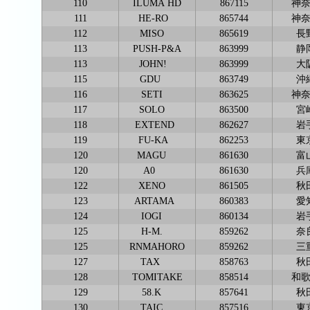
110
ILUMA HD
867115
神
111
HE-RO
865744
神
112
MISO
865619
長
113
PUSH-P&A
863999
静
113
JOHN!
863999
大
115
GDU
863749
沖
116
SETI
863625
神
117
SOLO
863500
宮
118
EXTEND
862627
岩
119
FU-KA
862253
東
120
MAGU
861630
富
120
A0
861630
兵
122
XENO
861505
秋
123
ARTAMA
860383
愛
124
IOGI
860134
岩
125
H-M.
859262
奈
125
RNMAHORO
859262
三
127
TAX
858763
秋
128
TOMITAKE
858514
和
129
58.K
857641
秋
130
TAIC
857516
東