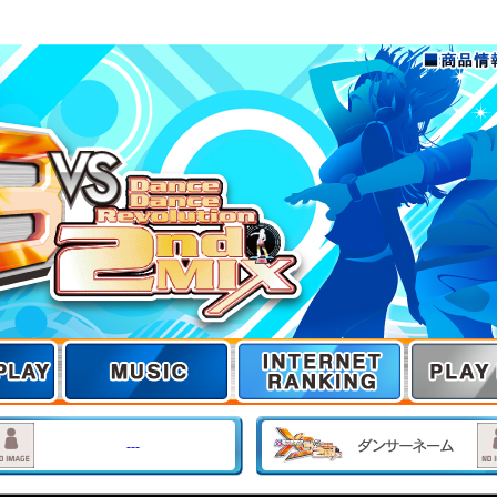
商品情報
PLAY
MUSIC
INTERNET RANKIN
G
---