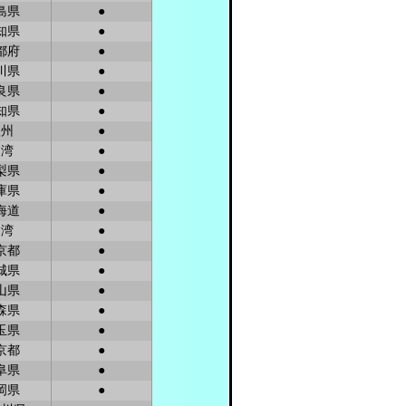
島県
●
知県
●
都府
●
川県
●
良県
●
知県
●
欧州
●
台湾
●
梨県
●
庫県
●
海道
●
台湾
●
京都
●
城県
●
山県
●
森県
●
玉県
●
京都
●
阜県
●
岡県
●