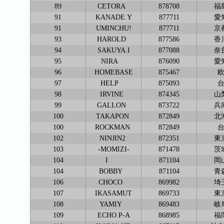
89
CETORA
878708
福
91
KANADE.Y
877711
愛
91
UMINCHU!
877711
京
93
HAROLD
877586
香
94
SAKUYA.I
877088
奈
95
NIRA
876090
愛
96
HOMEBASE
875467
97
HELP
875093
98
IRVINE
874345
山
99
GALLON
873722
兵
100
TAKAPON
872849
北
100
ROCKMAN
872849
102
NINJIN2
872351
東
103
-MOMIZI-
871478
茨
104
I
871104
岡
104
BOBBY
871104
青
106
CHOCO
869982
埼
107
IKASAMUT
869733
東
108
YAMIY
869483
岐
109
ECHO.P-A
868985
福