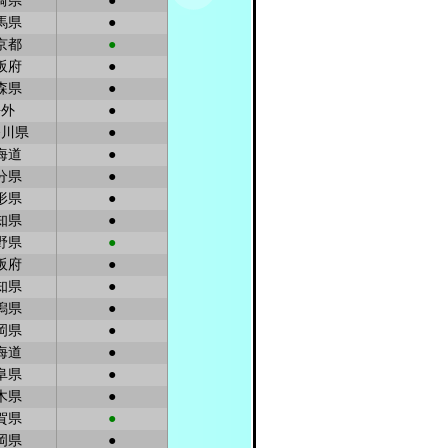
崎県
●
馬県
●
京都
●
阪府
●
森県
●
海外
●
奈川県
●
海道
●
分県
●
形県
●
知県
●
野県
●
阪府
●
知県
●
潟県
●
岡県
●
海道
●
阜県
●
木県
●
賀県
●
岡県
●