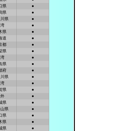
口県
●
潟県
●
奈川県
●
台湾
●
木県
●
海道
●
京都
●
梨県
●
台湾
●
島県
●
都府
●
奈川県
●
台湾
●
賀県
●
海外
●
城県
●
歌山県
●
口県
●
木県
●
城県
●