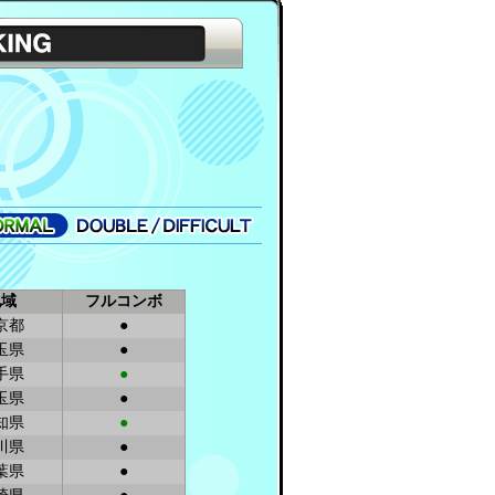
MAL
DOUBLE/DIFFICULT
地域
フルコンボ
京都
●
玉県
●
手県
●
玉県
●
知県
●
川県
●
葉県
●