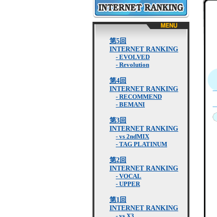
INTERNET RANKING
第5回
INTERNET RANKING
- EVOLVED
- Revolution
第4回
INTERNET RANKING
- RECOMMEND
- BEMANI
第3回
INTERNET RANKING
- vs 2ndMIX
- TAG PLATINUM
第2回
INTERNET RANKING
- VOCAL
- UPPER
第1回
INTERNET RANKING
- vs X3