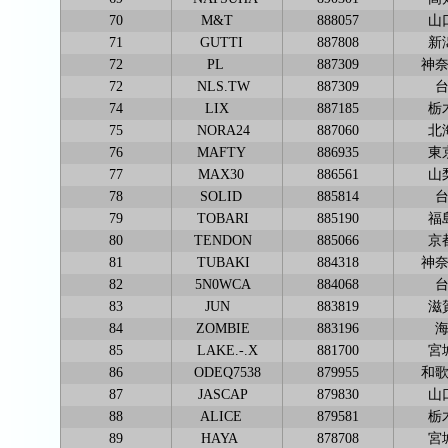
70
M&T
888057
山
71
GUTTI
887808
新
72
PL
887309
神
72
NLS.TW
887309
74
LIX
887185
栃
75
NORA24
887060
北
76
MAFTY
886935
東
77
MAX30
886561
山
78
SOLID
885814
79
TOBARI
885190
福
80
TENDON
885066
京
81
TUBAKI
884318
神
82
5N0WCA
884068
83
JUN
883819
滋
84
ZOMBIE
883196
85
LAKE.-.X
881700
宮
86
ODEQ7538
879955
和
87
JASCAP
879830
山
88
ALICE
879581
栃
89
HAYA
878708
宮