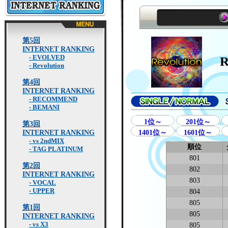
INTERNET RANKING
第5
第5回
INTERNET RANKING
- EVOLVED
R
- Revolution
第4回
INTERNET RANKING
- RECOMMEND
- BEMANI
SINGLE/NORMAL
SI
1位～
201位～
第3回
INTERNET RANKING
1401位～
1601位～
- vs 2ndMIX
順位
- TAG PLATINUM
801
第2回
802
INTERNET RANKING
803
- VOCAL
- UPPER
804
805
第1回
805
INTERNET RANKING
- vs X3
805