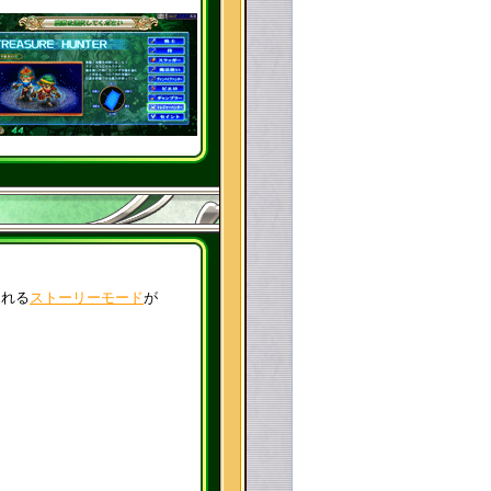
られる
ストーリーモード
が