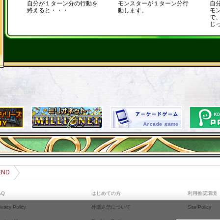
自分が１ターン分の行動を
モンスターが１ターン分行
自
終えると・・・
動します。
モ
で
じ
ND
AQ
はじめての方
利用推奨環境
ivacy Policy
外部送信について
Site Policy