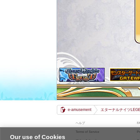
e-amusement
エターナルナイツLEGE
ヘルプ
F
Terms of Service
Pr
Our use of Cookies