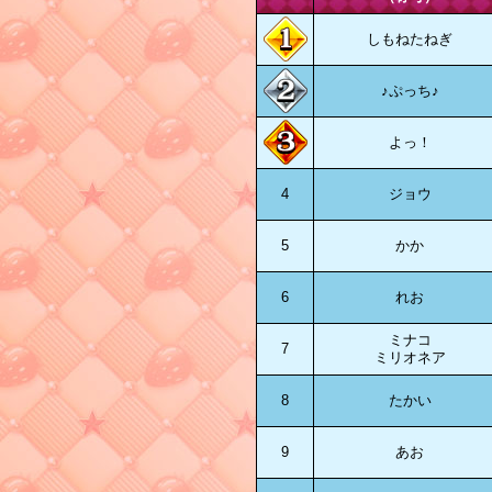
しもねたねぎ
♪ぷっち♪
よっ！
4
ジョウ
5
かか
6
れお
ミナコ
7
ミリオネア
8
たかい
9
あお