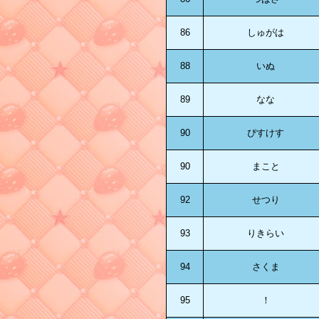
86
しゅがは
88
いぬ
89
なな
90
ぴすけす
90
まこと
92
せつり
93
りきらい
94
さくま
95
！