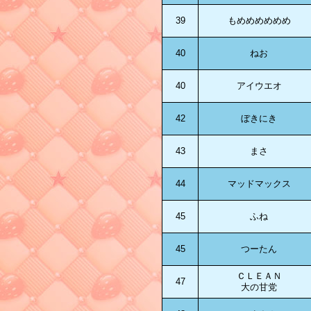
39
もめめめめめめ
40
ねお
40
アイウエオ
42
ぼきにき
43
まさ
44
マッドマックス
45
ふね
45
つーたん
ＣＬＥＡＮ
47
大の甘党