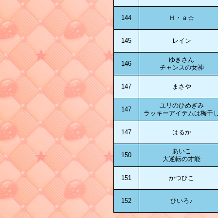
144
Ｈ・ａ☆
145
レイン
ゆきさん
146
チャンスの女神
147
まさや
ユリのひめぎみ
147
ラッキーアイテムは梅干
147
はるか
あいこ
150
大逆転の才能
151
かつひこ
152
ひいろ♪