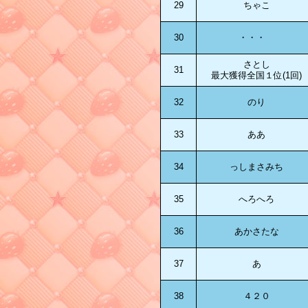
29
ちゃこ
30
・・・
さとし
31
最大獲得全国１位(1回)
32
のり
33
ああ
34
っしまさみち
35
へろへろ
36
あかさたな
37
あ
38
４２０