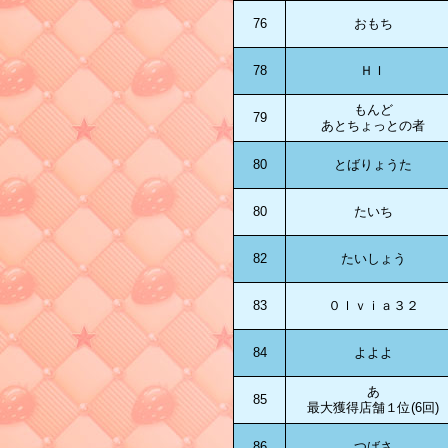
76
おもち
78
ＨＩ
もんど
79
あとちょっとの者
80
とばりょうた
80
たいち
82
たいしょう
83
０ｌｖｉａ３２
84
よよよ
あ
85
最大獲得店舗１位(6回)
86
つばさ