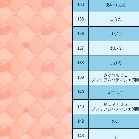
133
あいうえお
133
こうた
136
リヴァ
137
あいう
138
まひろ
みゆ☆ちょこ
139
プレミアムパティシエ(3回
140
ぷーしー
ＭＥＶＩＵＳ
140
プレミアムパティシエ(4回
142
のこ
143
ま