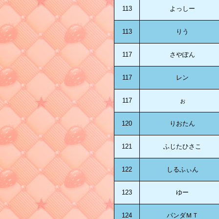
113
よっしー
113
りう
117
さやぽん
117
レン
117
ぉ
120
りおたん
121
ふじたひさこ
122
しるふぃん
123
ゆー
124
パンダＭＴ