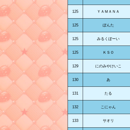
125
ＹＡＭＡＮＡ
125
ぽんた
125
みるくぼーい
125
ＫＳＯ
129
にのみやけいこ
130
あ
131
たる
132
こにゃん
133
サオリ