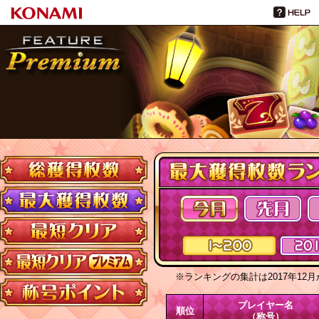
今月
先月
今
1～200
201～400
※ランキングの集計は201
プレイヤー名
順位
（称号）