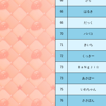
66
さち
66
はるき
66
だっく
70
ババコ
71
きいち
72
くっきー
73
ＢａＮｇＪｉ☆
73
あさぼー
75
いわちゃん
76
ささぼん