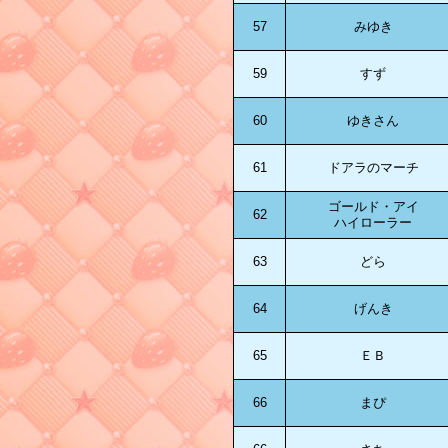
57
みゆき
59
すず
60
ゆきさん
61
ドアラのマーチ
ゴールド・アイ
62
ハイローラー
63
どら
64
げんき
65
ＥＢ
66
まぴ