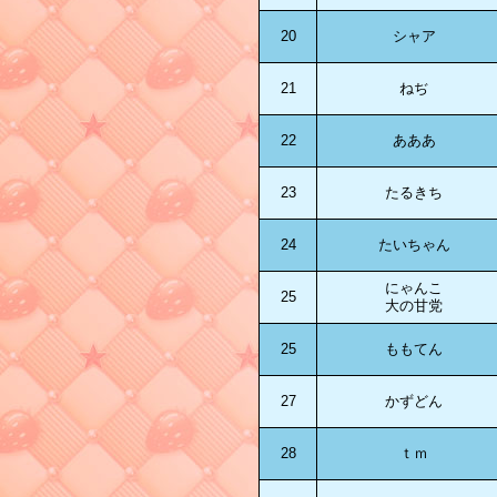
20
シャア
21
ねぢ
22
あああ
23
たるきち
24
たいちゃん
にゃんこ
25
大の甘党
25
ももてん
27
かずどん
28
ｔｍ