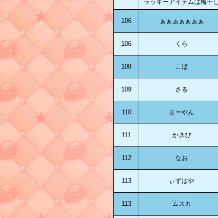
ラッキーアイテムは梅干
106
ぁぁぁぁぁぁぁ
106
くら
108
こば
109
さる
110
まーやん
111
かきぴ
112
なお
113
ぃずはや
113
ムスカ