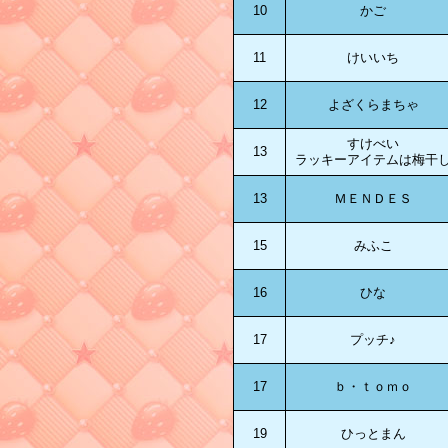
10
かご
11
けいいち
12
よざくらまちゃ
すけべい
13
ラッキーアイテムは梅干
13
ＭＥＮＤＥＳ
15
みふこ
16
ひな
17
プッチ♪
17
ｂ・ｔｏｍｏ
19
ひっとまん