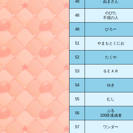
48
ぬまさん
のびた
48
不屈の人
48
ひろー
51
やまもとくにお
52
たくや
53
ＧＥＡＲ
54
ゆき
55
むし
ぷる
56
100倍達成者
57
ワンダー