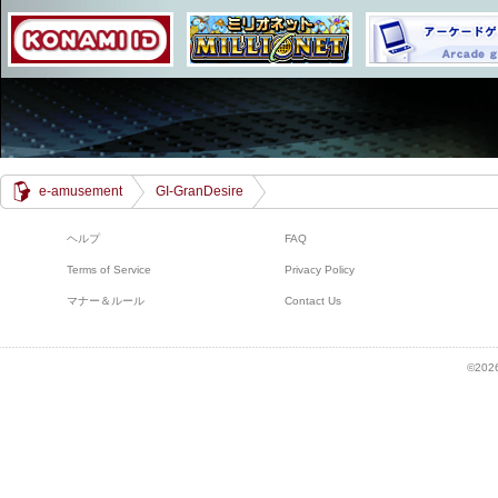
e-amusement
GI-GranDesire
ヘルプ
FAQ
Terms of Service
Privacy Policy
マナー＆ルール
Contact Us
©2026