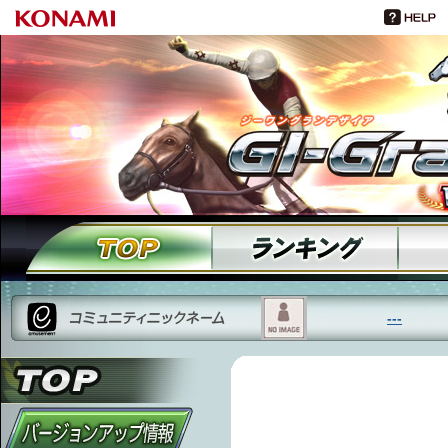
---
TOP