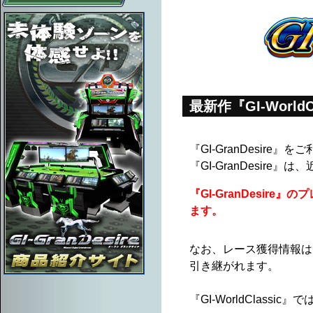
最新作『GI-Worl
『GI-GranDesir
『GI-GranDesire』
『GI-GranDesire
ます。
なお、レース獲得情報は『G
引き継がれます。
商品情報サイトへ
『GI-WorldClas