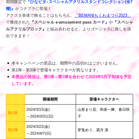
期間限定で
『ひなビタ♪スペシャルアクリルスタンドコレクション(全7
種)』
がコナプラに登場！
アクスタ単体で飾ることはもちろん、
「BEMANIちくわまつり2023」
で獲得された
『スペシャル e-amusement pass カード』
や
『スペシャ
ルアクリルブロック』
と組み合わせると、よりゴージャスに推しを演
出できます！
本キャンペーンの景品は、期間中の品切れはございません。
第1弾～第3弾で登場キャラクターが異なります。
本景品の発送は、第1弾～第3弾を合わせて2024年5月下旬頃を予定
しています。
開催期間
登場キャラクター
2024/3/15(金)
山形まり花、和泉一舞、春日咲
第1弾
～2024/3/31(日)
子
2024/3/22(金)
第2弾
芽兎めう、霜月 凛
～2024/4/7(日)