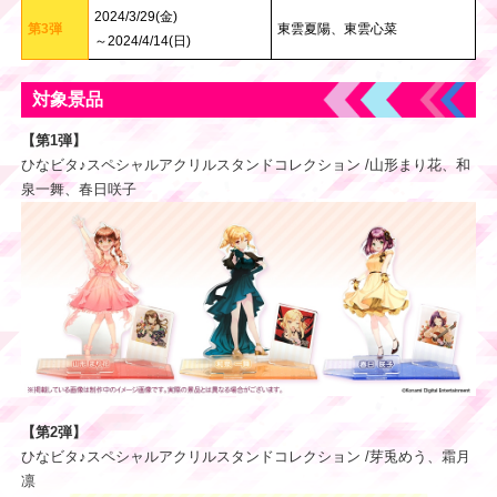
2024/3/29(金)
第3弾
東雲夏陽、東雲心菜
～2024/4/14(日)
対象景品
【第1弾】
ひなビタ♪スペシャルアクリルスタンドコレクション /山形まり花、和
泉一舞、春日咲子
【第2弾】
ひなビタ♪スペシャルアクリルスタンドコレクション /芽兎めう、霜月
凛