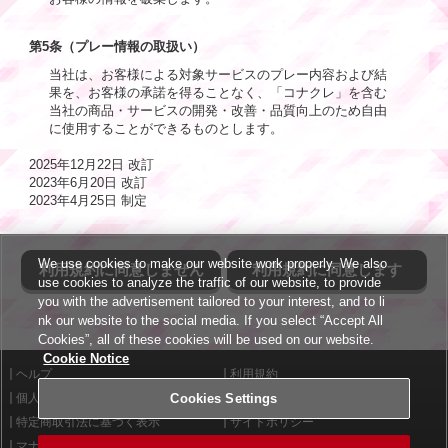
第5条（プレー情報の取扱い）
当社は、お客様による対象サービスのプレー内容および結
果を、お客様の承諾を得ることなく、「コナクレ」を含む
当社の商品・サービスの開発・改善・品質向上のため自由
に使用することができるものとします。
2025年12月22日 改訂
2023年6月20日 改訂
2023年4月25日 制定
We use cookies to make our website work properly. We also
利用規約に同意しません
利用規約に同意します
use cookies to analyze the traffic of our website, to provide
you with the advertisement tailored to your interest, and to li
nk our website to the social media. If you select “Accept All
Cookies”, all of these cookies will be used on our website.
Cookie Notice
ヘルプ
利用規約
個人情報等保護方針
Cookies Settings
外部送信について
特定商取引法に基づく表示
サイトポリシー
マナー＆ルール
お問い合わせ