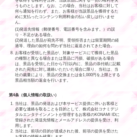
を取得する権利を含み、当該景品に関する一切の権利を失
うものとします。なお、この場合、当社はお客様に対して
何ら通知を行わず、また、お客様が当該景品を獲得するた
めに支払ったコンテンツ利用料金の払い戻しは行いませ
ん。
(1)発送先情報（郵便番号、電話番号を含みます。）の誤
り・不足がある場合。
(2)発送した景品が宛先不明、受領拒否または留置期間の経
過等、理由の如何を問わず当社に返送されてきた場合。
お客様が受領した景品が、対象サービスにて獲得した景品
の種類と異なる場合または景品に汚損、破損がある場合
は、景品を受領した日から7日以内に、景品の添付紙に記載
された宛先に対し連絡いただいた場合に限り、当社は、当
社の裁量により、景品の交換または金1,000円を上限とする
景品相当額の返金を行います。
第4条（個人情報の取扱い）
当社は、景品の発送および本サービス提供に伴いお客様と
必要な連絡を取ることを目的として、株式会社コナミデジ
タルエンタテインメントが管理するお客様のKONAMI IDに
登録された発送先情報とメールアドレスの提供を受け、利
用します。
当社は、前項の目的が達成された後、前項の提供を受けた
お客様の情報を破棄します。