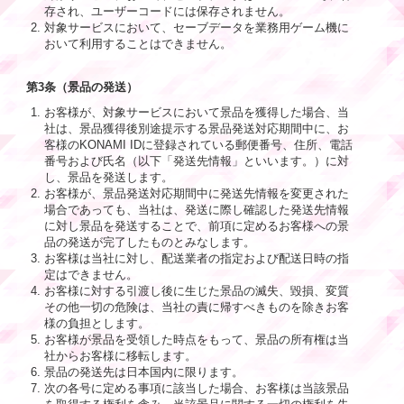
存され、ユーザーコードには保存されません。
対象サービスにおいて、セーブデータを業務用ゲーム機に
おいて利用することはできません。
第3条（景品の発送）
お客様が、対象サービスにおいて景品を獲得した場合、当
社は、景品獲得後別途提示する景品発送対応期間中に、お
客様のKONAMI IDに登録されている郵便番号、住所、電話
番号および氏名（以下「発送先情報」といいます。）に対
し、景品を発送します。
お客様が、景品発送対応期間中に発送先情報を変更された
場合であっても、当社は、発送に際し確認した発送先情報
に対し景品を発送することで、前項に定めるお客様への景
品の発送が完了したものとみなします。
お客様は当社に対し、配送業者の指定および配送日時の指
定はできません。
お客様に対する引渡し後に生じた景品の滅失、毀損、変質
その他一切の危険は、当社の責に帰すべきものを除きお客
様の負担とします。
お客様が景品を受領した時点をもって、景品の所有権は当
社からお客様に移転します。
景品の発送先は日本国内に限ります。
次の各号に定める事項に該当した場合、お客様は当該景品