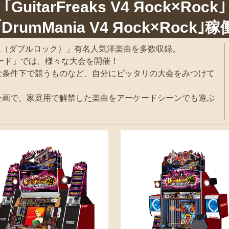
｢GuitarFreaks V4 Яock×Rock｣
｢DrumMania V4 Яock×Rock｣稼
ock（ダブルロック）」有名人気洋楽曲を多数収録。
Xモード」では、様々な大会を開催！
な条件下で競うものなど、自分にピッタリの大会をみつけて
企画で、家庭用で解禁した楽曲をアーケードシーンでも遊ぶ