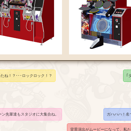
たね！？･･･ロックロック！？
｢
ーン先輩達もスタジオに大集合ね。
ガハハハ！名づけ
背景演出がムービーになって、私た