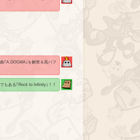
｢A.DOGMA｣を解禁＆高パフ
｢Rock to Infinity｣！！