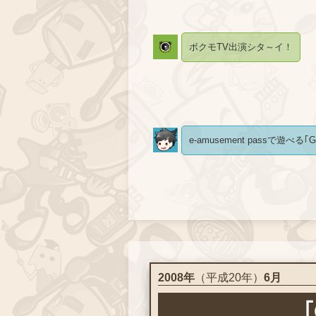
ボクモTV出演シタ～イ！
e-amusement passで遊べる
2008年
（平成20年）
6月
｢