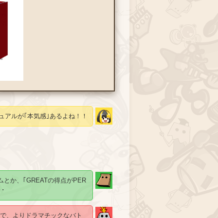
ュアルが｢本気感｣あるよね！！
とか、｢GREATの得点がPER
･
で、よりドラマチックなバト