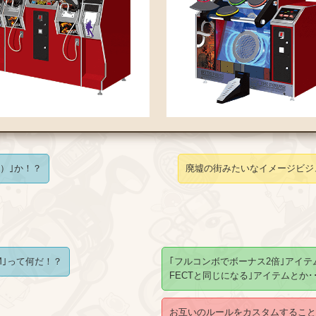
ty）｣か！？
廃墟の街みたいなイメージビジ
EM｣って何だ！？
｢フルコンボでボーナス2倍｣アイテム
FECTと同じになる｣アイテムとか･･
お互いのルールをカスタムすること