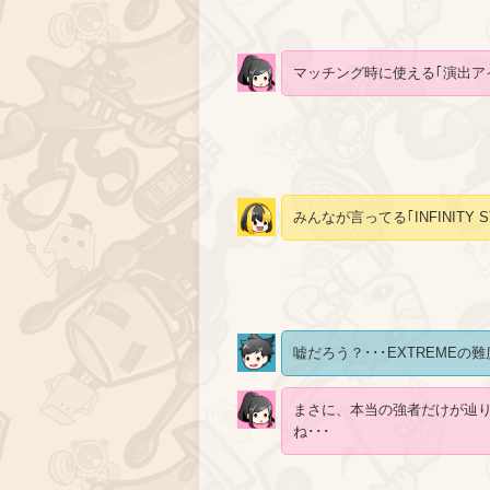
マッチング時に使える｢演出ア
みんなが言ってる｢INFINITY 
嘘だろう？･･･EXTREMEの
まさに、本当の強者だけが辿
ね･･･