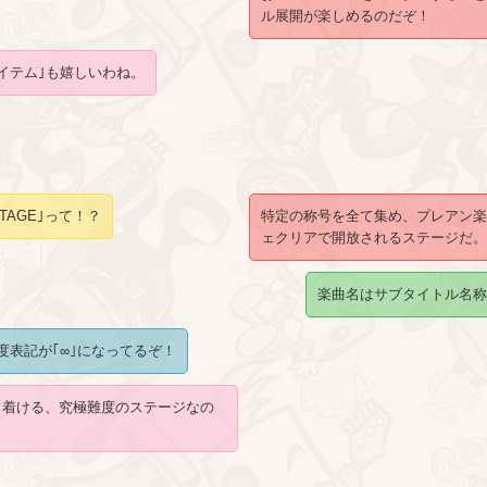
ル展開が楽しめるのだぞ！
イテム｣も嬉しいわね。
STAGE｣って！？
特定の称号を全て集め、プレアン楽曲
ェクリアで開放されるステージだ。
楽曲名はサブタイトル名称でもある
難度表記が｢∞｣になってるぞ！
り着ける、究極難度のステージなの