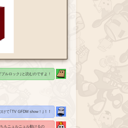
ダブルロック｣と読むのですよ！
て｢TV GFDM show！｣！！
ちもニュルニュル動けるの