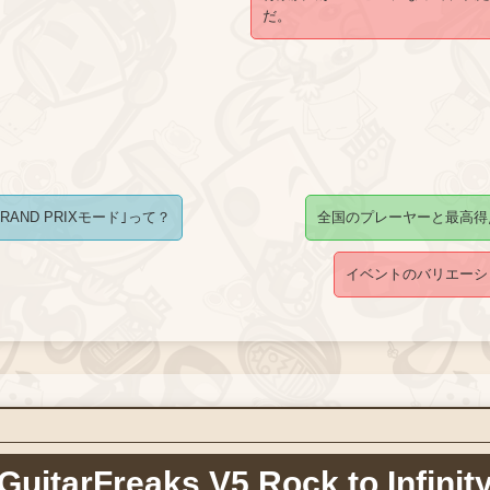
だ。
｢GRAND PRIXモード｣って？
全国のプレーヤーと最高得
イベントのバリエーシ
GuitarFreaks V5 Rock to Infinit