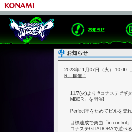
お知らせ
お知らせ
2023年11月07日（火） 10:00
R」 開催！
11/7(火)より #コナステ #ギタ
MBER」を開催!
Perfect率をためてビルを登れ
目標達成で楽曲「in contro
コナステGITADORAで遊