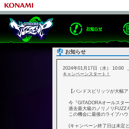
お知らせ
お知らせ
2024年01月17日（水） 10:00
キャンペーンスタート！
【バンドスピリッツが大幅ア
今『GITADORAオールスタ
過去最大級のノリノリFUZ
この機会に最後のライブハウ
(キャンペーン終了日は未定