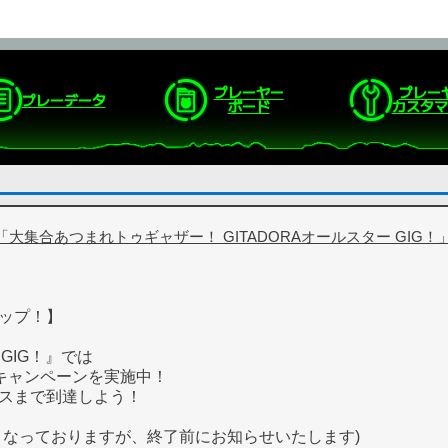
プレーヤー
プレー
プレーデータ
ボード
カスタマ
「大集合あつまれトゥギャザー！ GITADORAオールスター GIG
ップ！】
ーGIG！』では
Zキャンペーンを実施中！
スまで到達しよう！
となっておりますが、終了前にお知らせいたします)