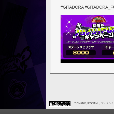
#GITADORA #GITADORA_
“BEMANI”はKONAMIサウンド