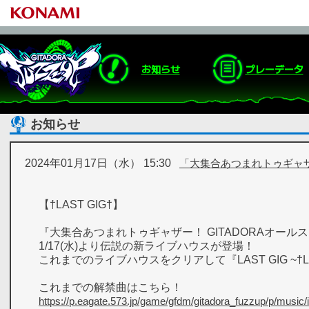
お知らせ
プレーデータ
お知らせ
2024年01月17日（水） 15:30
「大集合あつまれトゥギャザー
【†LAST GIG†】
『大集合あつまれトゥギャザー！ GITADORAオール
1/17(水)より伝説の新ライブハウスが登場！
これまでのライブハウスをクリアして『LAST GIG ~†
これまでの解禁曲はこちら！
https://p.eagate.573.jp/game/gfdm/gitadora_fuzzup/p/music/