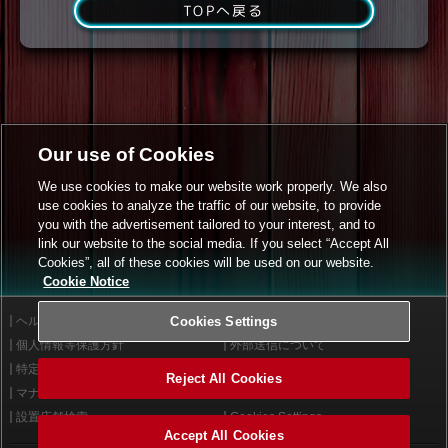
TOPへ戻る
Our use of Cookies
We use cookies to make our website work properly. We also
use cookies to analyze the traffic of our website, to provide
you with the advertisement tailored to your interest, and to
link our website to the social media. If you select “Accept All
Cookies”, all of these cookies will be used on our website.
Cookie Notice
ヘルプ
Cookies Settings
利用規約
個人情報等保護方針
外部送信について
特定商取引法に基づく表示
サイトポリシー
Reject All Cookies
マナー＆ルール
お問い合わせ
設置店舗検索
Cookies Settings
Accept All Cookies