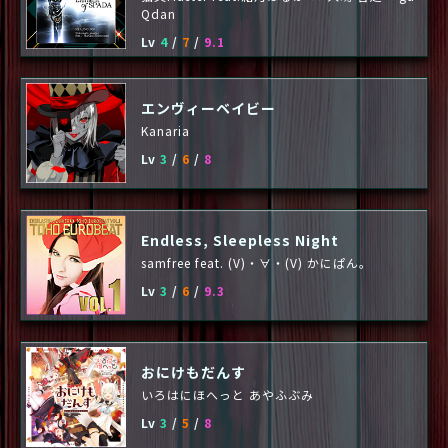
Qdan
Lv
4
/
7
/
9.1
エンヴィーベイビー
Kanaria
Lv
3
/
6
/
8
Endless, Sleepless Night
samfree feat. (V)・∀・(V) かにぱん。
Lv
3
/
6
/
9.3
おにけもだんす
いろはにほへっと あやふぶみ
Lv
3
/
5
/
8