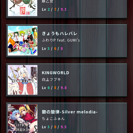
豚乙女
Lv
2
/
7
/
9.3
きょうもハレバレ
ふわりP feat. GUMI's
Lv
3
/
6
/
8
KINGWORLD
白上フブキ
Lv
6
/
8
/
9.8
銀の旋律-Silver melodia-
ちょこふぁん
Lv
3
/
6
/
9.5