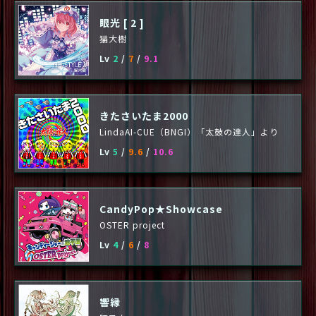
眼光 [ 2 ]
猫大樹
Lv
2
/
7
/
9.1
きたさいたま2000
LindaAI-CUE（BNGI）「太鼓の達人」より
Lv
5
/
9.6
/
10.6
CandyPop★Showcase
OSTER project
Lv
4
/
6
/
8
響縁