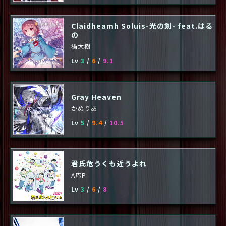
Claidheamh Soluis-光の剣- feat.はる
の
猫大樹
Lv
3
/
6
/
9.1
Gray Heaven
かめりあ
Lv
5
/
9.4
/
10.5
君氏危うくも近うよれ
A応P
Lv
3
/
6
/
8