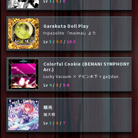
Lv
3
/
6
/
8
Garakuta Doll Play
t+pazolite 「maimai」より
Lv
5
/
9.5
/
10.5
Colorful Cookie (BEMANI SYMPHONY
Arr.)
Lucky Vacuum × デビン木下 + gaQdan
Lv
4
/
8
/
9.6
眼光
猫大樹
Lv
3
/
6
/
7