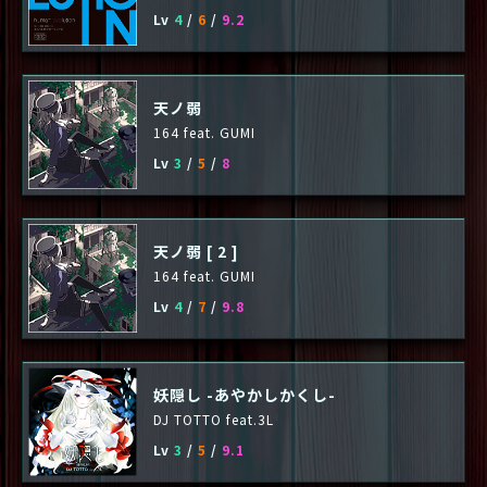
Lv
4
/
6
/
9.2
天ノ弱
164 feat. GUMI
Lv
3
/
5
/
8
天ノ弱 [ 2 ]
164 feat. GUMI
Lv
4
/
7
/
9.8
妖隠し -あやかしかくし-
DJ TOTTO feat.3L
Lv
3
/
5
/
9.1