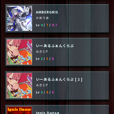
AMBERGRIS
かめりあ
Lv
4
/
7
/
9.7
いーあるふぁんくらぶ
みきとP
Lv
2
/
5
/
8
いーあるふぁんくらぶ [ 2 ]
みきとP
Lv
2
/
6
/
8
Ignis Danse