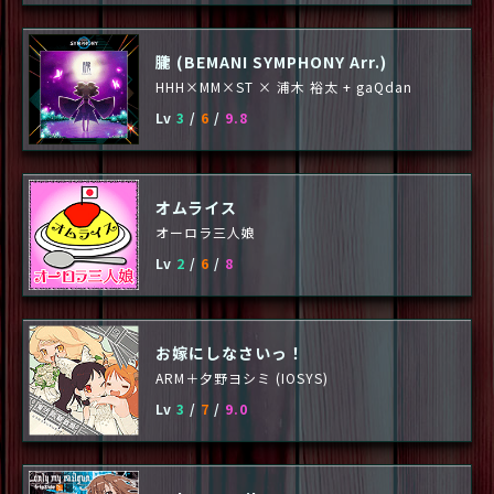
朧 (BEMANI SYMPHONY Arr.)
HHH×MM×ST × 浦木 裕太 + gaQdan
Lv
3
/
6
/
9.8
オムライス
オーロラ三人娘
Lv
2
/
6
/
8
お嫁にしなさいっ！
ARM＋夕野ヨシミ (IOSYS)
Lv
3
/
7
/
9.0