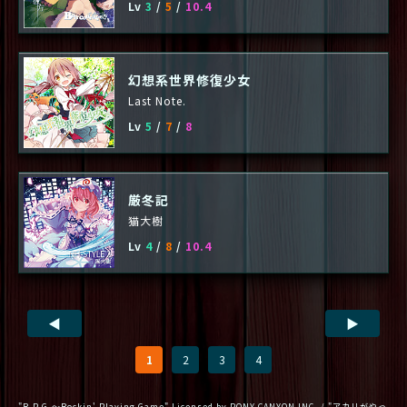
Lv
3
/
5
/
10.4
幻想系世界修復少女
Last Note.
Lv
5
/
7
/
8
厳冬記
猫大樹
Lv
4
/
8
/
10.4
◀
▶
1
2
3
4
"R.P.G.～Rockin' Playing Game" Licensed by PONY CANYON INC. / "アカリがやっ