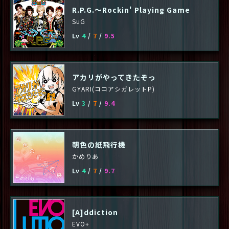
R.P.G.～Rockin' Playing Game
SuG
Lv
4
/
7
/
9.5
アカリがやってきたぞっ
GYARI(ココアシガレットP)
Lv
3
/
7
/
9.4
朝色の紙飛行機
かめりあ
Lv
4
/
7
/
9.7
[A]ddiction
EVO+