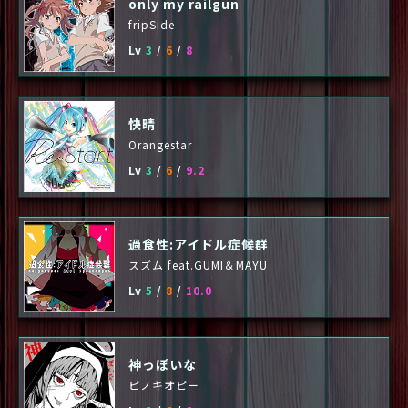
only my railgun
fripSide
Lv
3
/
6
/
8
快晴
Orangestar
Lv
3
/
6
/
9.2
過食性:アイドル症候群
スズム feat.GUMI＆MAYU
Lv
5
/
8
/
10.0
神っぽいな
ピノキオピー