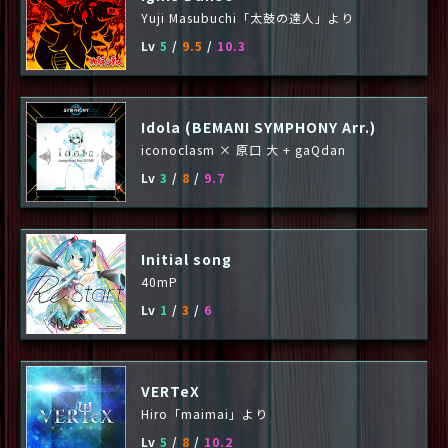
Yuji Masubuchi「太鼓の達人」より
Lv
5
/
9.5
/
10.3
Idola (BEMANI SYMPHONY Arr.)
iconoclasm × 原口 大 + gaQdan
Lv
3
/
8
/
9.7
Initial song
40mP
Lv
1
/
3
/
6
VERTeX
Hiro「maimai」より
Lv
5
/
8
/
10.2