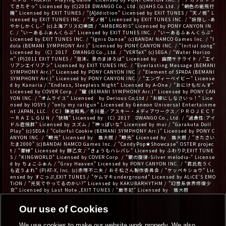
てきたぞっ" Licensed by (C)2018 DWANGO Co., Ltd. (c)AHS Co.Ltd. / "朝色の紙飛行
機" Licensed by EXIT TUNES / "[A]ddiction" Licensed by EXIT TUNES / "天ノ弱" L
icensed by EXIT TUNES INC. / "天ノ弱" Licensed by EXIT TUNES INC. / "妖隠し -あ
やかしかくし-" (c)上海アリス幻樂団 / "AMBERGRIS" Licensed by PONY CANYON IN
C. / "いーあるふぁんくらぶ" Licensed by EXIT TUNES INC. / "いーあるふぁんくらぶ"
Licensed by EXIT TUNES INC. / "Ignis Danse" (c)BANDAI NAMCO Games Inc. / "I
dola (BEMANI SYMPHONY Arr.)" Licensed by PONY CANYON INC. / "Initial song"
Licensed by （C）2017 DWANGO Co., Ltd. / "VERTeX" (c)SEGA / "Water Horizo
n" (P)2011 EXIT TUNES / "泡沫、哀のまほろば" Licensed by 幽閉サテライト / "エイ
リアンエイリアン" Licensed by EXIT TUNES INC. / "Everlasting Message (BEMANI
SYMPHONY Arr.)" Licensed by PONY CANYON INC. / "Element of SPADA (BEMANI
SYMPHONY Arr.)" Licensed by PONY CANYON INC. / "エンヴィーベイビー" License
d by Kanaria / "Endless, Sleepless Night" Licensed by A-One / "おにけもだんす"
Licensed by COVER Corp. / "朧 (BEMANI SYMPHONY Arr.)" Licensed by PONY CAN
YON INC. / "オムライス" Licensed by Derious Co;Ltd / "お嫁にしなさいっ！" Lice
nsed by IOSYS / "only my railgun" Licensed by Geneon Universal Entertainme
nt JAPAN, LLC. （Ｃ）鎌池和馬／冬川基／アスキー・メディアワークス／ＰＲＯＪＥＣＴ
－ＲＡＩＬＧＵＮ / "快晴" Licensed by （C）2017 DWANGO Co., Ltd. / "過食性:アイ
ドル症候群" Licensed by スズム / "神っぽいな" Licensed by mui / "Garakuta Doll
Play" (c)SEGA / "Colorful Cookie (BEMANI SYMPHONY Arr.)" Licensed by PONY C
ANYON INC. / "眼光" Licensed by 猫大樹 / "眼光" Licensed by 猫大樹 / "きたさい
たま2000" (c)BANDAI NAMCO Games Inc. / "CandyPop★Showcase" OSTER projec
t / "響縁" Licensed by 豚乙女 / "きょうもハレバレ" Licensed by ふわりP,EXIT TUNE
S / "KINGWORLD" Licensed by COVER Corp. / "銀の旋律-Silver melodia-" License
d by ちょこふぁん / "Gray Heaven" Licensed by PONY CANYON INC. / "君氏危うく
も近うよれ" (P)AT-X, Inc. (c)赤塚不二夫 / おそ松さん製作委員会 / "ケッペキショウ" Lic
ensed by すこっぷ,EXIT TUNES / "ケムマキunderground" Licensed by ALiCE'S EMO
TiON / "元気でやってるのかい?" Licensed by KAKUBARHYTHM / "幻想系世界修復少
女" Licensed by Last Note.,EXIT TUNES / "厳冬記" Licensed by 猫大樹
Our use of Cookies
We use cookies to make our website work properly. We also