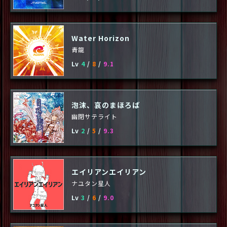
Water Horizon
青龍
Lv
4
/
8
/
9.1
泡沫、哀のまほろば
幽閉サテライト
Lv
2
/
5
/
9.3
エイリアンエイリアン
ナユタン星人
Lv
3
/
6
/
9.0