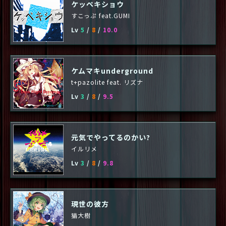
ケッペキショウ
すこっぷ feat.GUMI
Lv
5
/
8
/
10.0
ケムマキunderground
t+pazolite feat. リズナ
Lv
3
/
8
/
9.5
元気でやってるのかい?
イルリメ
Lv
3
/
8
/
9.8
現世の彼方
猫大樹