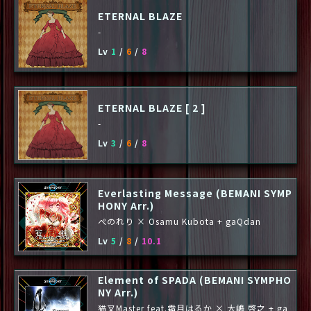
ETERNAL BLAZE
-
Lv
1
/
6
/
8
ETERNAL BLAZE [ 2 ]
-
Lv
3
/
6
/
8
Everlasting Message (BEMANI SYMP
HONY Arr.)
ぺのれり × Osamu Kubota + gaQdan
Lv
5
/
8
/
10.1
Element of SPADA (BEMANI SYMPHO
NY Arr.)
猫叉Master feat.霜月はるか × 大嶋 啓之 + ga