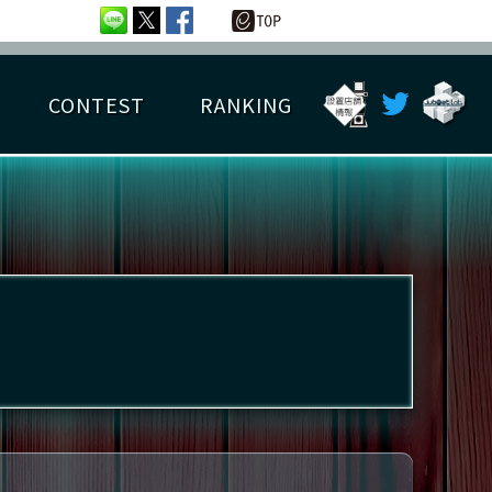
CONTEST
RANKING
OTAL BEST SCORE
楽曲データ
フレンドリスト
RANKING
詳細楽曲データ
んごろチャレンジ
EDIT譜面