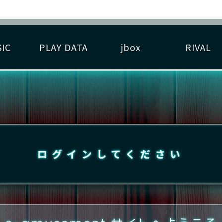
IC
PLAY DATA
jbox
RIVAL
RIGINAL HIT CHART
大会参加
逆ライバル一覧
遊べる楽曲
基本の遊び方
大会開催
ライバル比較
ゆびベル
BEST SCORE
大会参加情報
アーティスト紹介
遊び方ガイド
プレーヤー検索
RANKING
大会とは？
T
プレーグラフ
ね
ログインしてください