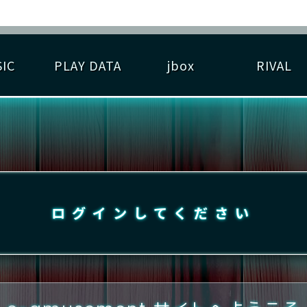
IC
PLAY DATA
jbox
RIVAL
RIGINAL HIT CHART
大会参加
逆ライバル一覧
遊べる楽曲
基本の遊び方
大会開催
ライバル比較
ゆびベル
BEST SCORE
大会参加情報
アーティスト紹介
遊び方ガイド
プレーヤー検索
RANKING
大会とは？
T
プレーグラフ
ね
ログインしてください