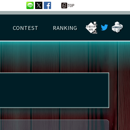
CONTEST
RANKING
OTAL BEST SCORE
楽曲データ
フレンドリスト
RANKING
詳細楽曲データ
んごろチャレンジ
EDIT譜面