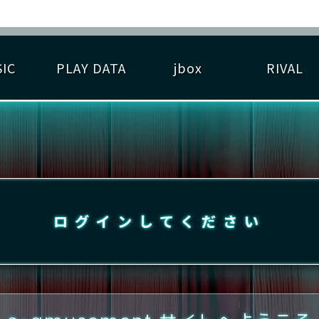
IC
PLAY DATA
jbox
RIVAL
RIGINAL HIT CHART
大会参加
逆ライバル一覧
遊べる楽曲
基本の遊び方
大会開催
ライバル比較
ゆびベル
BEST SCORE
大会参加情報
アーティスト紹介
遊び方ガイド
プレーヤー検索
RANKING
大会とは？
T
プレーグラフ
ね
ログインしてください