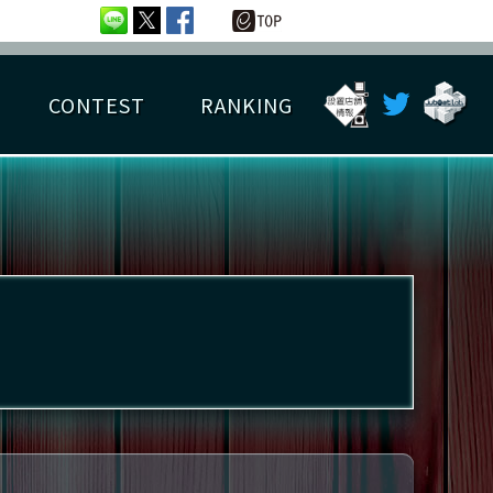
CONTEST
RANKING
OTAL BEST SCORE
楽曲データ
フレンドリスト
RANKING
詳細楽曲データ
んごろチャレンジ
EDIT譜面