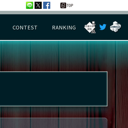
CONTEST
RANKING
OTAL BEST SCORE
楽曲データ
フレンドリスト
RANKING
詳細楽曲データ
んごろチャレンジ
EDIT譜面