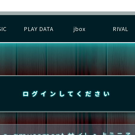
IC
PLAY DATA
jbox
RIVAL
RIGINAL HIT CHART
大会参加
逆ライバル一覧
遊べる楽曲
基本の遊び方
大会開催
ライバル比較
ゆびベル
BEST SCORE
大会参加情報
アーティスト紹介
遊び方ガイド
プレーヤー検索
RANKING
大会とは？
T
プレーグラフ
ね
ログインしてください