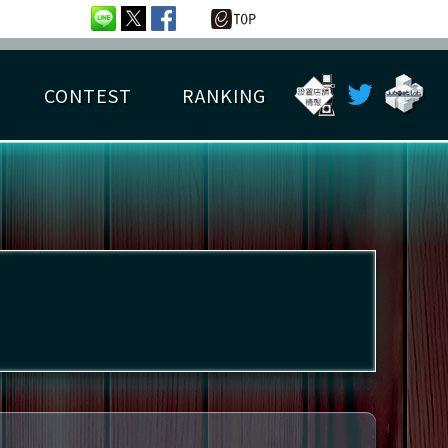
CONTEST
RANKING
OTAL BEST SCORE
楽曲データ
フレンドリスト
RANKING
詳細楽曲データ
んごろチャレンジ
EDIT譜面