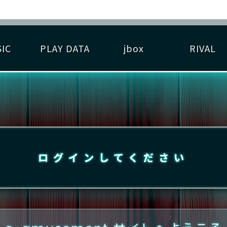
IC
PLAY DATA
jbox
RIVAL
RIGINAL HIT CHART
大会参加
逆ライバル一覧
遊べる楽曲
基本の遊び方
大会開催
ライバル比較
ゆびベル
BEST SCORE
大会参加情報
アーティスト紹介
遊び方ガイド
プレーヤー検索
RANKING
大会とは？
T
プレーグラフ
ね
ログインしてください