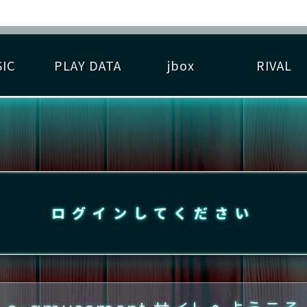
IC
PLAY DATA
jbox
RIVAL
RIGINAL HIT CHART
大会参加
逆ライバル一覧
遊べる楽曲
基本の遊び方
大会開催
ライバル比較
ゆびベル
BEST SCORE
大会参加情報
アーティスト紹介
遊び方ガイド
プレーヤー検索
RANKING
大会とは？
T
プレーグラフ
ね
ログインしてください