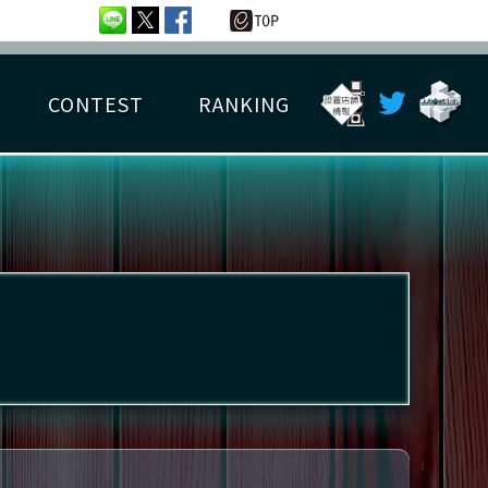
CONTEST
RANKING
OTAL BEST SCORE
楽曲データ
フレンドリスト
RANKING
詳細楽曲データ
んごろチャレンジ
EDIT譜面