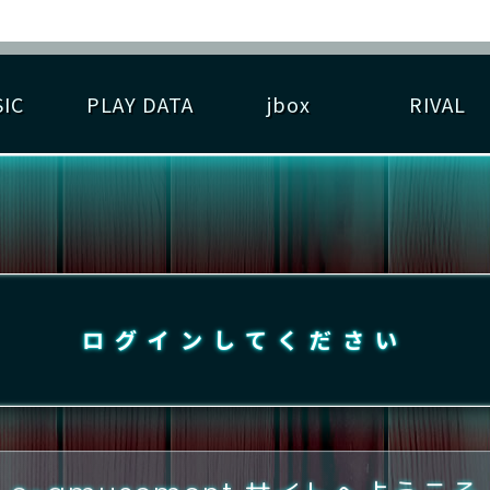
IC
PLAY DATA
jbox
RIVAL
RIGINAL HIT CHART
大会参加
逆ライバル一覧
遊べる楽曲
基本の遊び方
大会開催
ライバル比較
ゆびベル
BEST SCORE
大会参加情報
アーティスト紹介
遊び方ガイド
プレーヤー検索
RANKING
大会とは？
T
プレーグラフ
ね
ログインしてください