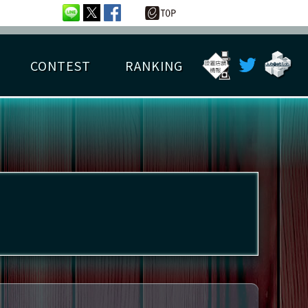
CONTEST
RANKING
OTAL BEST SCORE
楽曲データ
フレンドリスト
RANKING
詳細楽曲データ
んごろチャレンジ
EDIT譜面