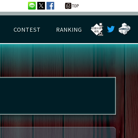
CONTEST
RANKING
OTAL BEST SCORE
楽曲データ
フレンドリスト
RANKING
詳細楽曲データ
んごろチャレンジ
EDIT譜面