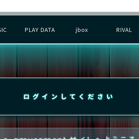
IC
PLAY DATA
jbox
RIVAL
RIGINAL HIT CHART
大会参加
逆ライバル一覧
遊べる楽曲
基本の遊び方
大会開催
ライバル比較
ゆびベル
BEST SCORE
大会参加情報
アーティスト紹介
遊び方ガイド
プレーヤー検索
RANKING
大会とは？
T
プレーグラフ
ね
ログインしてください