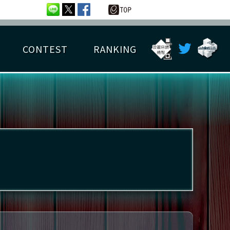
CONTEST
RANKING
OTAL BEST SCORE
楽曲データ
フレンドリスト
RANKING
詳細楽曲データ
んごろチャレンジ
EDIT譜面