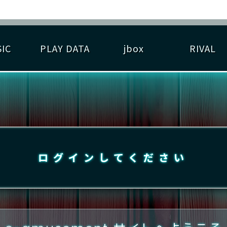
IC
PLAY DATA
jbox
RIVAL
RIGINAL HIT CHART
大会参加
逆ライバル一覧
遊べる楽曲
基本の遊び方
大会開催
ライバル比較
ゆびベル
BEST SCORE
大会参加情報
アーティスト紹介
遊び方ガイド
プレーヤー検索
RANKING
大会とは？
T
プレーグラフ
ね
ログインしてください