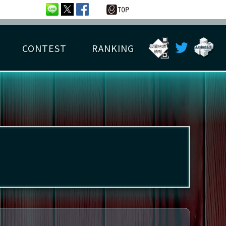
CONTEST
RANKING
OTAL BEST SCORE
楽曲データ
フレンドリスト
RANKING
詳細楽曲データ
んごろチャレンジ
EDIT譜面