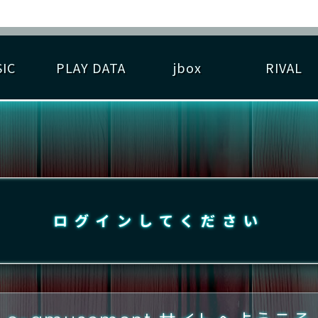
IC
PLAY DATA
jbox
RIVAL
RIGINAL HIT CHART
大会参加
逆ライバル一覧
遊べる楽曲
基本の遊び方
大会開催
ライバル比較
ゆびベル
BEST SCORE
大会参加情報
アーティスト紹介
遊び方ガイド
プレーヤー検索
RANKING
大会とは？
T
プレーグラフ
ね
ログインしてください