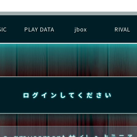
IC
PLAY DATA
jbox
RIVAL
RIGINAL HIT CHART
大会参加
逆ライバル一覧
遊べる楽曲
基本の遊び方
大会開催
ライバル比較
ゆびベル
BEST SCORE
大会参加情報
アーティスト紹介
遊び方ガイド
プレーヤー検索
RANKING
大会とは？
T
プレーグラフ
ね
ログインしてください