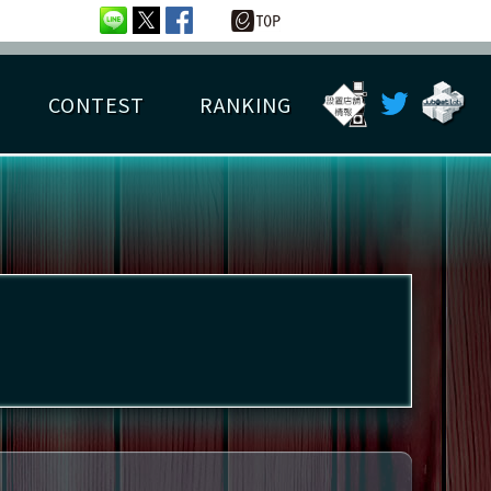
CONTEST
RANKING
OTAL BEST SCORE
楽曲データ
フレンドリスト
RANKING
詳細楽曲データ
んごろチャレンジ
EDIT譜面