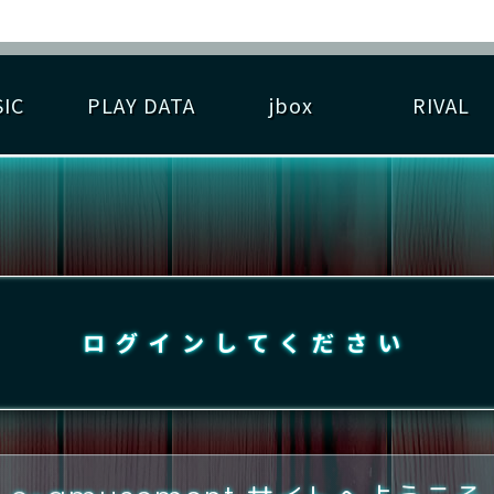
IC
PLAY DATA
jbox
RIVAL
RIGINAL HIT CHART
大会参加
逆ライバル一覧
遊べる楽曲
基本の遊び方
大会開催
ライバル比較
ゆびベル
BEST SCORE
大会参加情報
アーティスト紹介
遊び方ガイド
プレーヤー検索
RANKING
大会とは？
T
プレーグラフ
ね
ログインしてください