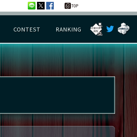
CONTEST
RANKING
OTAL BEST SCORE
楽曲データ
フレンドリスト
RANKING
詳細楽曲データ
んごろチャレンジ
EDIT譜面