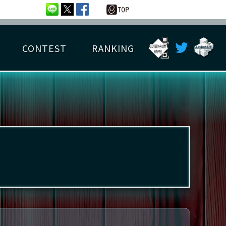
CONTEST
RANKING
OTAL BEST SCORE
楽曲データ
フレンドリスト
RANKING
詳細楽曲データ
んごろチャレンジ
EDIT譜面