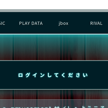
IC
PLAY DATA
jbox
RIVAL
RIGINAL HIT CHART
大会参加
逆ライバル一覧
遊べる楽曲
基本の遊び方
大会開催
ライバル比較
ゆびベル
BEST SCORE
大会参加情報
アーティスト紹介
遊び方ガイド
プレーヤー検索
RANKING
大会とは？
T
プレーグラフ
ね
ログインしてください