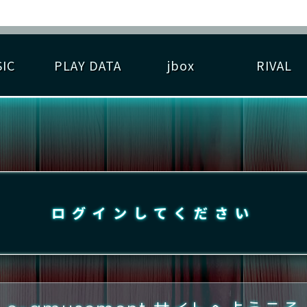
IC
PLAY DATA
jbox
RIVAL
RIGINAL HIT CHART
大会参加
逆ライバル一覧
遊べる楽曲
基本の遊び方
大会開催
ライバル比較
ゆびベル
BEST SCORE
大会参加情報
アーティスト紹介
遊び方ガイド
プレーヤー検索
RANKING
大会とは？
T
プレーグラフ
ね
ログインしてください