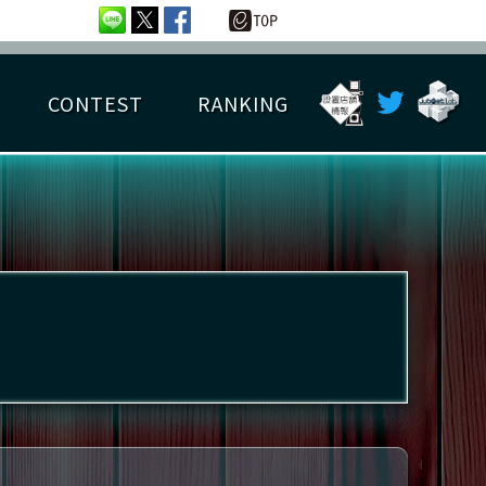
CONTEST
RANKING
OTAL BEST SCORE
楽曲データ
フレンドリスト
RANKING
詳細楽曲データ
んごろチャレンジ
EDIT譜面