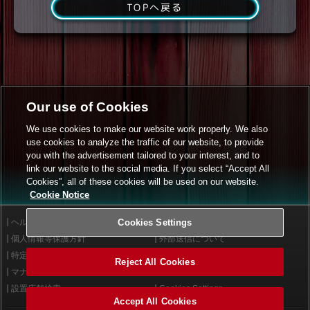
TOPへ戻る
Our use of Cookies
We use cookies to make our website work properly. We also
use cookies to analyze the traffic of our website, to provide
you with the advertisement tailored to your interest, and to
link our website to the social media. If you select “Accept All
Cookies”, all of these cookies will be used on our website.
Cookie Notice
ヘルプ
Cookies Settings
利用規約
個人情報等保護方針
外部送信について
特定商取引法に基づく表示
サイトポリシー
Reject All Cookies
マナー＆ルール
お問い合わせ
設置店舗検索
Cookies Settings
Accept All Cookies