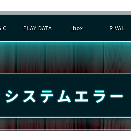
IC
PLAY DATA
jbox
RIVAL
RIGINAL HIT CHART
大会参加
逆ライバル一覧
遊べる楽曲
基本の遊び方
大会開催
ライバル比較
ゆびベル
BEST SCORE
大会参加情報
アーティスト紹介
遊び方ガイド
プレーヤー検索
RANKING
大会とは？
T
プレーグラフ
ね
システムエラー