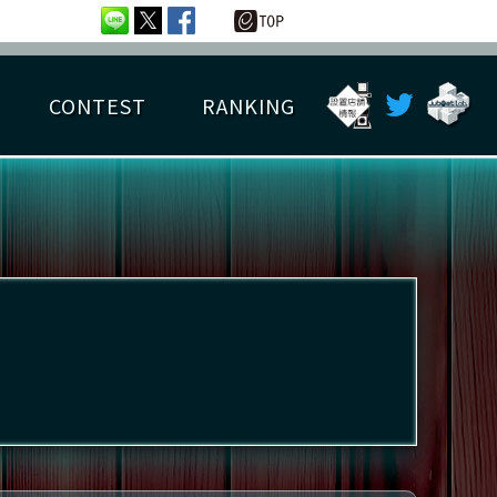
CONTEST
RANKING
OTAL BEST SCORE
楽曲データ
フレンドリスト
RANKING
詳細楽曲データ
んごろチャレンジ
EDIT譜面