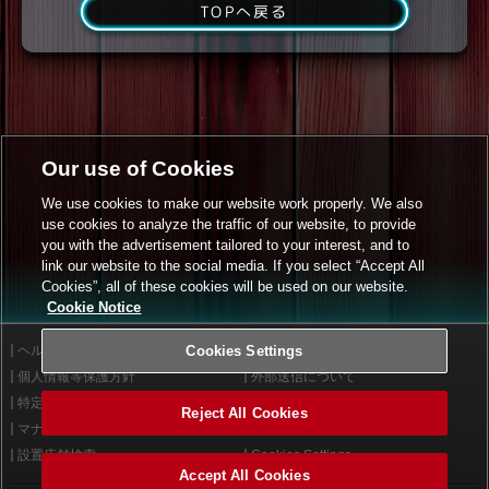
TOPへ戻る
Our use of Cookies
We use cookies to make our website work properly. We also
use cookies to analyze the traffic of our website, to provide
you with the advertisement tailored to your interest, and to
link our website to the social media. If you select “Accept All
Cookies”, all of these cookies will be used on our website.
Cookie Notice
ヘルプ
Cookies Settings
利用規約
個人情報等保護方針
外部送信について
特定商取引法に基づく表示
サイトポリシー
Reject All Cookies
マナー＆ルール
お問い合わせ
設置店舗検索
Cookies Settings
Accept All Cookies