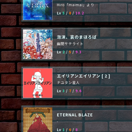
Hiro「maimai」より
Lv
5
/
8
/
10.2
泡沫、哀のまほろば
幽閉サテライト
Lv
2
/
5
/
9.3
エイリアンエイリアン [ 2 ]
ナユタン星人
Lv
3
/
7
/
9.6
ETERNAL BLAZE
-
Lv
1
/
6
/
8