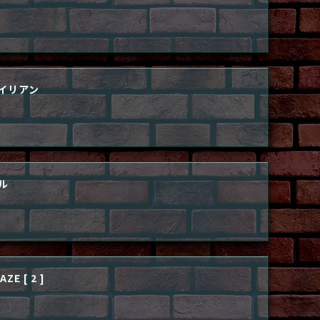
イリアン
ル
ZE [ 2 ]