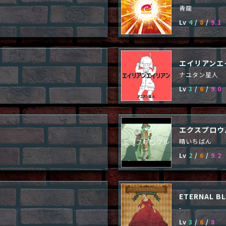
青龍
Lv
4
/
8
/
9.1
エイリアンエ
ナユタン星人
Lv
3
/
6
/
9.0
エクスプロウ
晴いちばん
Lv
2
/
6
/
9.2
ETERNAL BLA
-
Lv
3
/
6
/
8