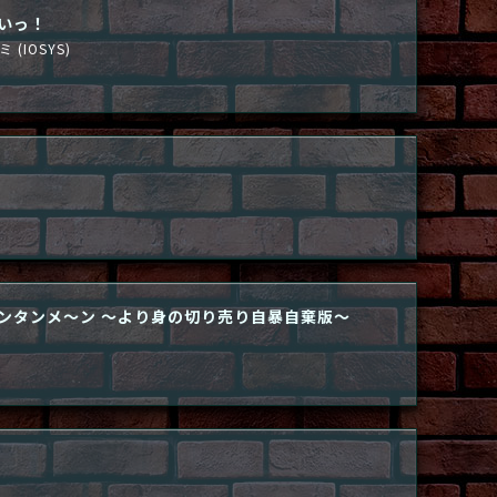
いっ！
(IOSYS)
ンタンメ～ン ～より身の切り売り自暴自棄版～