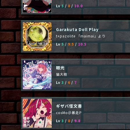
Lv
5
/
8
/
10.0
Garakuta Doll Play
t+pazolite 「maimai」より
Lv
5
/
9.5
/
10.5
眼光
猫大樹
Lv
3
/
6
/
7
ギザバ怪文書
cosMo＠暴走P
Lv
3
/
8
/
9.8