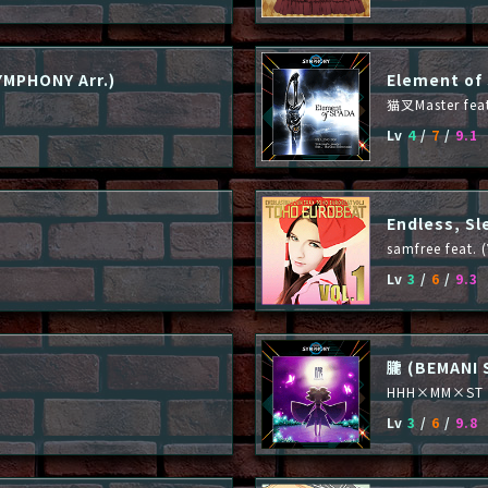
YMPHONY Arr.)
Element of
猫叉Master f
Lv
4
/
7
/
9.1
Endless, Sl
samfree fea
Lv
3
/
6
/
9.3
朧 (BEMANI 
HHH×MM×ST 
Lv
3
/
6
/
9.8