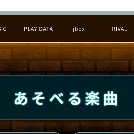
IC
PLAY DATA
jbox
RIVAL
RIGINAL HIT CHART
大会参加
逆ライバル一覧
遊べる楽曲
基本の遊び方
大会開催
ライバル比較
ゆびベル
BEST SCORE
大会参加情報
アーティスト紹介
遊び方ガイド
プレーヤー検索
RANKING
大会とは？
T
プレーグラフ
ね
あそべる楽曲