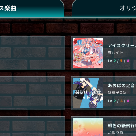
ス楽曲
オリ
アイスクリー
雪乃イト
Lv
2
/
5
/
8
あおばの足音
駄菓子O型
Lv
2
/
4
/
8
朝色の紙飛行
かめりあ