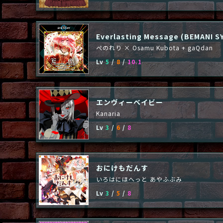
Everlasting Message (BEMANI S
ぺのれり × Osamu Kubota + gaQdan
Lv
5
/
8
/
10.1
エンヴィーベイビー
Kanaria
Lv
3
/
6
/
8
おにけもだんす
いろはにほへっと あやふぶみ
Lv
3
/
5
/
8