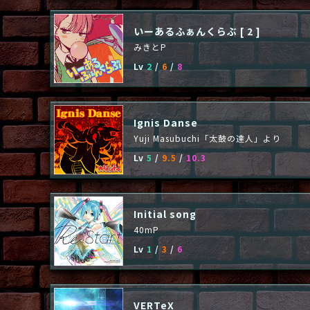
いーあるふぁんくらぶ [ 2 ]
みきとP
Lv
2
/
6
/
8
Ignis Danse
Yuji Masubuchi「太鼓の達人」より
Lv
5
/
9.5
/
10.3
Initial song
40mP
Lv
1
/
3
/
6
VERTeX