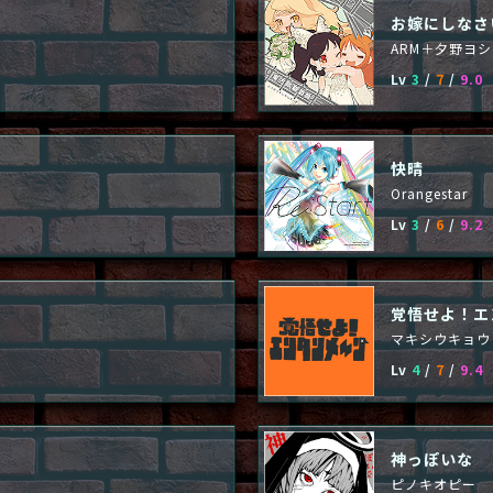
お嫁にしなさ
ARM＋夕野ヨシミ 
Lv
3
/
7
/
9.0
快晴
Orangestar
Lv
3
/
6
/
9.2
覚悟せよ！エ
マキシウキョウ
Lv
4
/
7
/
9.4
神っぽいな
ピノキオピー