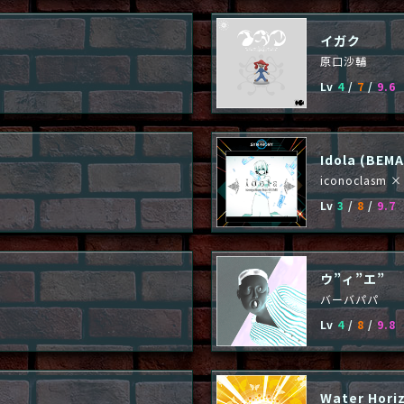
イガク
原口沙輔
Lv
4
/
7
/
9.6
Idola (BEMA
iconoclasm 
Lv
3
/
8
/
9.7
ウ”ィ”エ”
バーバパパ
Lv
4
/
8
/
9.8
Water Hori