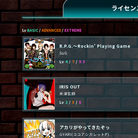
ライセン
Lv
BASIC
/
ADVANCED
/
EXTREME
R.P.G.～Rockin' Playing Game
SuG
Lv
4
/
7
/
9.5
IRIS OUT
米津玄師
Lv
2
/
5
/
8
アカリがやってきたぞっ
GYARI(ココアシガレットP)