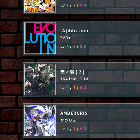
Lv
3
/
7
/
9.4
[A]ddiction
EVO+
Lv
4
/
6
/
9.2
天ノ弱 [ 2 ]
164 feat. GUMI
Lv
4
/
7
/
9.8
AMBERGRIS
かめりあ
Lv
4
/
7
/
9.7