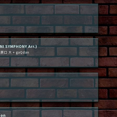
NI SYMPHONY Arr.)
× 原口 大 + gaQdan
zon