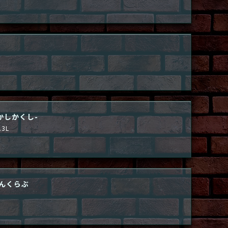
I
かしかくし-
.3L
んくらぶ