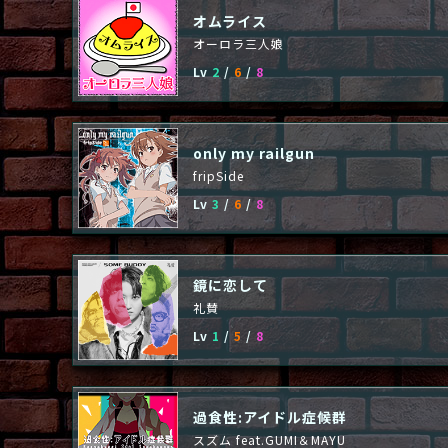
オムライス
オーロラ三人娘
Lv
2
/
6
/
8
only my railgun
fripSide
Lv
3
/
6
/
8
鏡に恋して
礼賛
Lv
1
/
5
/
8
過食性:アイドル症候群
スズム feat.GUMI＆MAYU