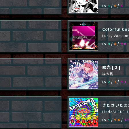
Lv
3
/
6
/
8
Colorful Co
Lucky Vacuu
Lv
4
/
8
/
9.6
眼光 [ 2 ]
猫大樹
Lv
2
/
7
/
9.1
きたさいたま2
LindaAI-C
Lv
5
/
9.6
/
10