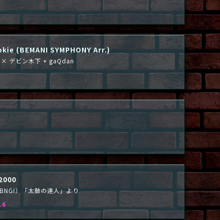
okie (BEMANI SYMPHONY Arr.)
m × デビン木下 + gaQdan
000
UE（BNGI）「太鼓の達人」より
.6