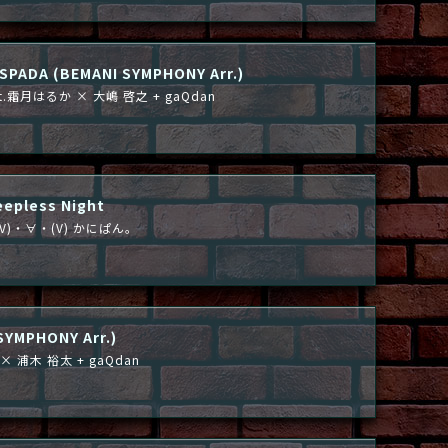
 SPADA (BEMANI SYMPHONY Arr.)
eat.霜月はるか × 大嶋 啓之 + gaQdan
eepless Night
t. (V)・∀・(V) かにぱん。
SYMPHONY Arr.)
× 浦木 裕太 + gaQdan