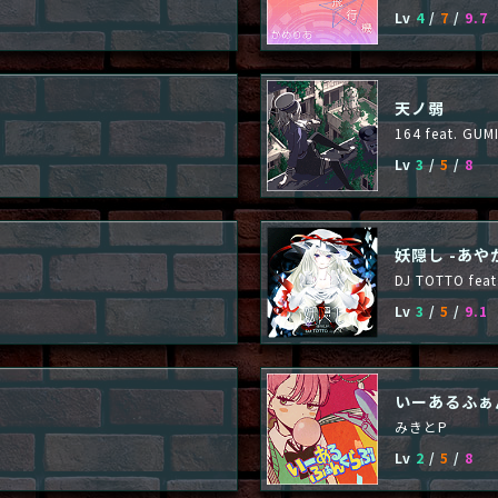
Lv
4
/
7
/
9.7
天ノ弱
164 feat. GUM
Lv
3
/
5
/
8
妖隠し -あや
DJ TOTTO feat
Lv
3
/
5
/
9.1
いーあるふぁ
みきとP
Lv
2
/
5
/
8