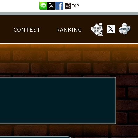
CONTEST
RANKING
OTAL BEST SCORE
楽曲データ
フレンドリスト
RANKING
詳細楽曲データ
んごろチャレンジ
EDIT譜面