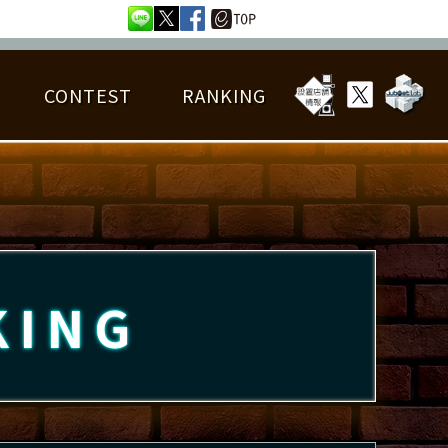
CONTEST
RANKING
OTAL BEST SCORE
楽曲データ
フレンドリスト
RANKING
詳細楽曲データ
んごろチャレンジ
EDIT譜面
KING