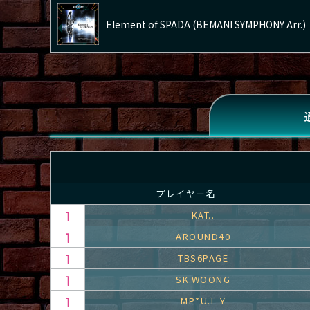
Element of SPADA (BEMANI SYMPHONY Arr.)
プレイヤー名
KAT..
AROUND40
TBS6PAGE
SK.WOONG
MP*U.L-Y