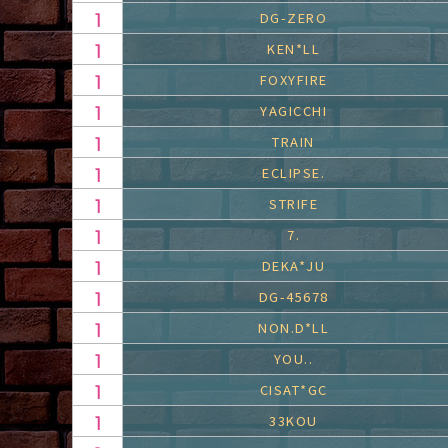
DG-ZERO
KEN*LL
FOXYFIRE
YAGICCHI
TRAIN
ECLIPSE.
STRIFE
7.
DEKA*JU
DG-45678
NON.D*LL
YOU..
CISAT*GC
33KOU