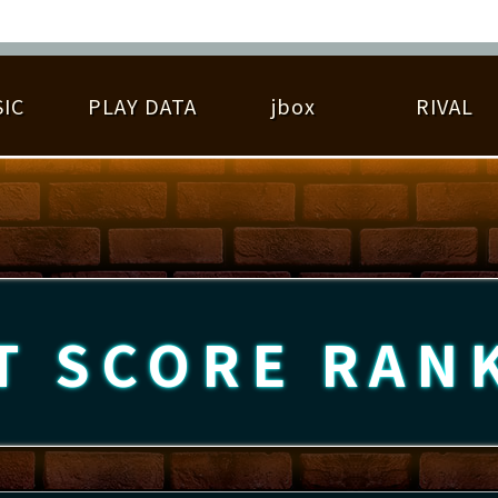
IC
PLAY DATA
jbox
RIVAL
RIGINAL HIT CHART
大会参加
逆ライバル一覧
遊べる楽曲
基本の遊び方
大会開催
ライバル比較
ゆびベル
BEST SCORE
大会参加情報
アーティスト紹介
遊び方ガイド
プレーヤー検索
RANKING
大会とは？
T
プレーグラフ
ね
T SCORE
RAN