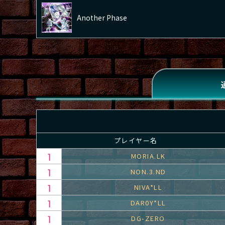
Another Phase
プレイヤー名
MORIA.LK
NON.3.ND
NIVA*LL
DAR0Y*LL
DG-ZERO