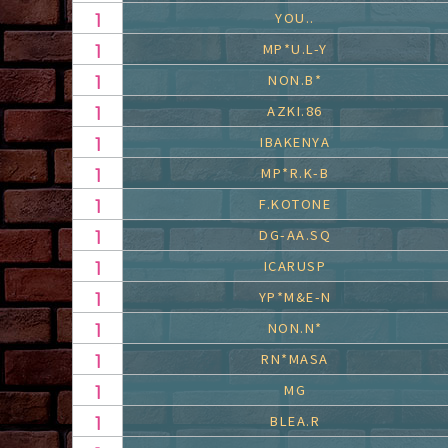
YOU..
MP*U.L-Y
NON.B*
AZKI.86
IBAKENYA
MP*R.K-B
F.KOTONE
DG-AA.SQ
ICARUSP
YP*M&E-N
NON.N*
RN*MASA
MG
BLEA.R