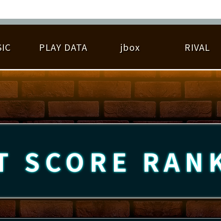
IC
PLAY DATA
jbox
RIVAL
RIGINAL HIT CHART
大会参加
逆ライバル一覧
遊べる楽曲
基本の遊び方
大会開催
ライバル比較
ゆびベル
BEST SCORE
大会参加情報
アーティスト紹介
遊び方ガイド
プレーヤー検索
RANKING
大会とは？
T
プレーグラフ
ね
T SCORE
RAN