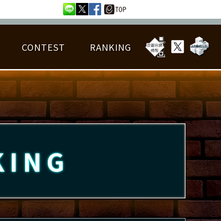
CONTEST
RANKING
OTAL BEST SCORE
楽曲データ
フレンドリスト
RANKING
詳細楽曲データ
んごろチャレンジ
EDIT譜面
KING