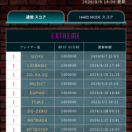
2026/8/9 16:00 更新
プレイヤー名
BEST SCORE
更新時間
UCHU
1000000
2026/8/7 22:03
LV1BASIC
1000000
2026/6/23 17:59
DG-AA.SQ
1000000
2026/5/19 21:19
MUZIC*
1000000
2026/5/3 15:10
EUPHO
1000000
2026/4/29 18:40
TTJK2
1000000
2026/3/1 18:21
DG-ZERO
1000000
2026/2/28 00:11
RN*MASA
1000000
2026/2/27 22:41
MTTBSTEP
1000000
2026/2/20 18:03