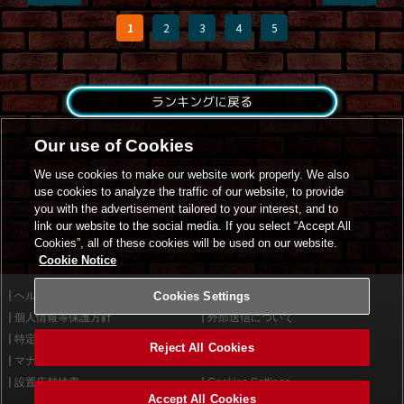
1
2
3
4
5
ランキングに戻る
Our use of Cookies
We use cookies to make our website work properly. We also
use cookies to analyze the traffic of our website, to provide
you with the advertisement tailored to your interest, and to
link our website to the social media. If you select “Accept All
Cookies”, all of these cookies will be used on our website.
Cookie Notice
ヘルプ
Cookies Settings
利用規約
個人情報等保護方針
外部送信について
特定商取引法に基づく表示
サイトポリシー
Reject All Cookies
マナー＆ルール
お問い合わせ
設置店舗検索
Cookies Settings
Accept All Cookies