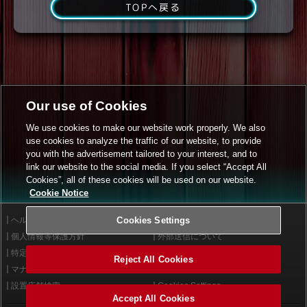
TOPへ戻る
Our use of Cookies
We use cookies to make our website work properly. We also
use cookies to analyze the traffic of our website, to provide
you with the advertisement tailored to your interest, and to
link our website to the social media. If you select “Accept All
Cookies”, all of these cookies will be used on our website.
Cookie Notice
ヘルプ
Cookies Settings
利用規約
個人情報等保護方針
外部送信について
特定商取引法に基づく表示
サイトポリシー
Reject All Cookies
マナー＆ルール
お問い合わせ
設置店舗検索
Cookies Settings
Accept All Cookies