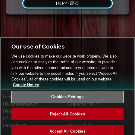
TOPへ戻る
Our use of Cookies
We use cookies to make our website work properly. We also
use cookies to analyze the traffic of our website, to provide
you with the advertisement tailored to your interest, and to
link our website to the social media. If you select “Accept All
Cookies”, all of these cookies will be used on our website.
Cookie Notice
ヘルプ
Cookies Settings
利用規約
個人情報等保護方針
外部送信について
特定商取引法に基づく表示
サイトポリシー
Reject All Cookies
マナー＆ルール
お問い合わせ
設置店舗検索
Cookies Settings
Accept All Cookies