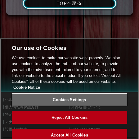
TOPへ戻る
Our use of Cookies
We use cookies to make our website work properly. We also
use cookies to analyze the traffic of our website, to provide
you with the advertisement tailored to your interest, and to
link our website to the social media. If you select “Accept All
Cookies”, all of these cookies will be used on our website.
Cookie Notice
ヘルプ
Cookies Settings
利用規約
個人情報等保護方針
外部送信について
特定商取引法に基づく表示
サイトポリシー
Reject All Cookies
マナー＆ルール
お問い合わせ
設置店舗検索
Cookies Settings
Accept All Cookies