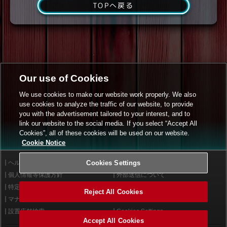
TOPへ戻る
Our use of Cookies
We use cookies to make our website work properly. We also
use cookies to analyze the traffic of our website, to provide
you with the advertisement tailored to your interest, and to
link our website to the social media. If you select “Accept All
Cookies”, all of these cookies will be used on our website.
Cookie Notice
ヘルプ
Cookies Settings
利用規約
個人情報等保護方針
外部送信について
特定商取引法に基づく表示
サイトポリシー
Reject All Cookies
マナー＆ルール
お問い合わせ
設置店舗検索
Cookies Settings
Accept All Cookies