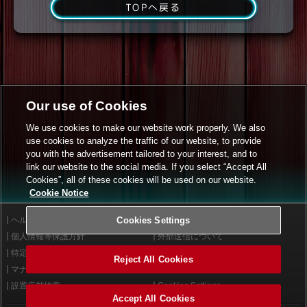
TOPへ戻る
Our use of Cookies
We use cookies to make our website work properly. We also
use cookies to analyze the traffic of our website, to provide
you with the advertisement tailored to your interest, and to
link our website to the social media. If you select “Accept All
Cookies”, all of these cookies will be used on our website.
Cookie Notice
ヘルプ
Cookies Settings
利用規約
個人情報等保護方針
外部送信について
特定商取引法に基づく表示
サイトポリシー
Reject All Cookies
マナー＆ルール
お問い合わせ
設置店舗検索
Cookies Settings
Accept All Cookies